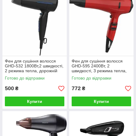
Фен для сушiння волосся
Фен для сушiння волосся
GHD-532 1800Вт,2 швидкостi,
GHD-595 2400Вт, 2
2 режима тепла, дорожнiй
швидкостi, 3 режима тепла,
(GRUNHELM)
iонізацiя (GRUNHELM)
Готово до відправки
Готово до відправки
500
772
₴
₴
Купити
Купити