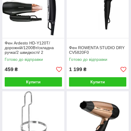
Фен Ardesto HD-Y120T/
дорожній/1200Вт/складна
Фен ROWENTA STUDIO DRY
ручка/2 швидкості/ 2
CV5820F0
температурних режима/
Готово до відправки
Готово до відправки
чорний
459
1 199
₴
₴
Купити
Купити