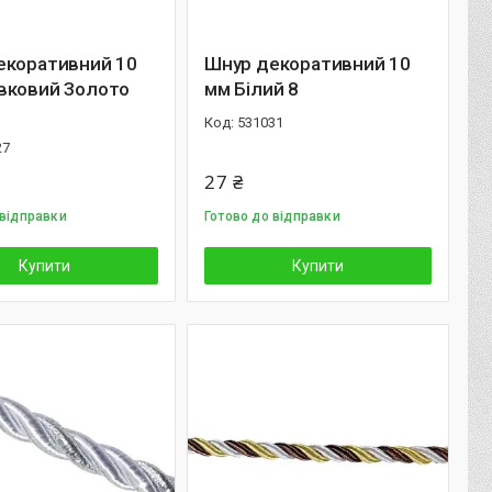
екоративний 10
Шнур декоративний 10
вковий Золото
мм Білий 8
531031
27
27 ₴
 відправки
Готово до відправки
Купити
Купити