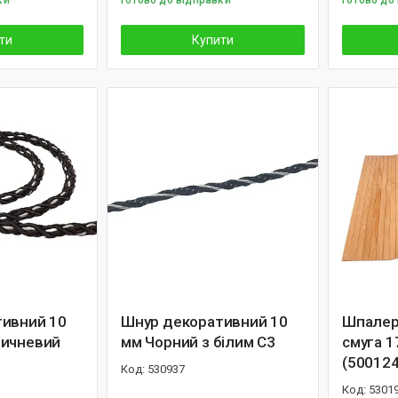
ки
Готово до відправки
Готово до
ти
Купити
ивний 10
Шнур декоративний 10
Шпалери
ричневий
мм Чорний з білим С3
смуга 1
(50012
530937
5301