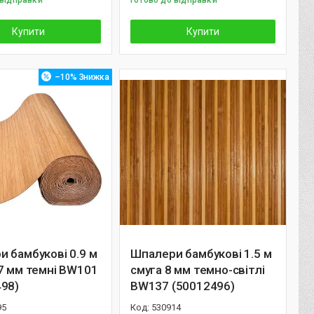
 відправки
Готово до відправки
Купити
Купити
–10%
 бамбукові 0.9 м
Шпалери бамбукові 1.5 м
7 мм темні BW101
смуга 8 мм темно-світлі
498)
BW137 (50012496)
95
530914