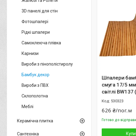
Жалюзі та Ролети
3D панелі для стін
Фотошпалері
Рідкі шпалери
Самоклеюча плівка
Карнизи
Вироби з пінополістиролу
Бамбук декор
Шпалери бамб
смуга 17/5 мм
Вироби з ПВХ
світлі BW137 
Склополотна
530323
Меблі
626 ₴/пог.м
Готово до відправ
Керамічна плитка
Купи
Сантехніка