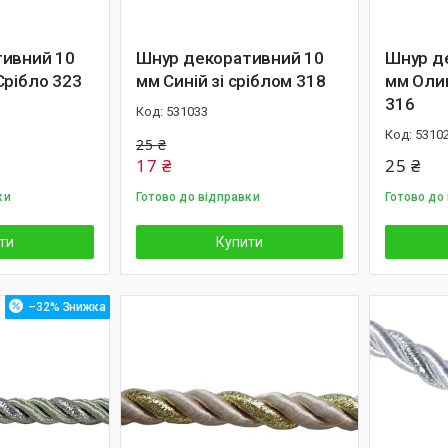
ивний 10
Шнур декоративний 10
Шнур д
Срібло 323
мм Синій зі сріблом 318
мм Оли
316
531033
5310
25 ₴
17 ₴
25 ₴
ки
Готово до відправки
Готово до
ти
Купити
–32%