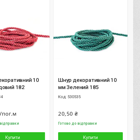
екоративний 10
Шнур декоративний 10
довий 182
мм Зелений 185
34
530535
/пог.м
20,50 ₴
 відправки
Готово до відправки
Купити
Купити