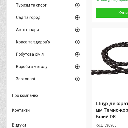
Готово до відправ
Туризм та спорт
Купи
Сад та город
Автотовари
Краса та здоров'я
Побутова хімія
Вироби з металу
Зоотоварі
Про компанію
Шнур декорат
мм Темно-ко
Контакти
Білий D8
Відгуки
530905