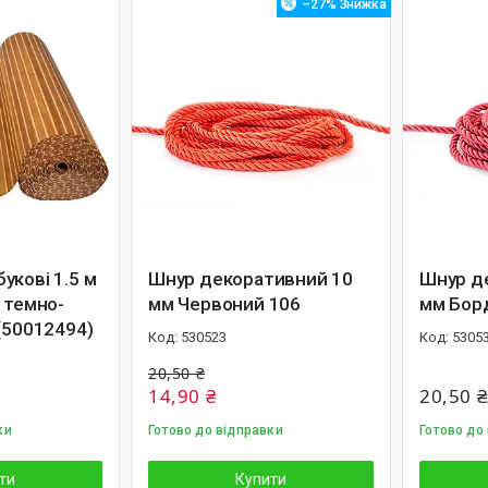
–27%
укові 1.5 м
Шнур декоративний 10
Шнур д
 темно-
мм Червоний 106
мм Бор
(50012494)
530523
5305
20,50 ₴
14,90 ₴
20,50 ₴
ки
Готово до відправки
Готово до
ти
Купити