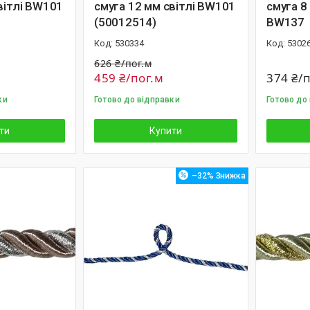
вітлі BW101
смуга 12 мм світлі BW101
смуга 8
(50012514)
BW137
530334
5302
626 ₴/пог.м
459 ₴/пог.м
374 ₴/
ки
Готово до відправки
Готово до
ти
Купити
–32%