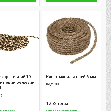
екоративний 10
Канат манильський 6 мм
ичневий Бежевий
53005
4
09
12 ₴/пог.м