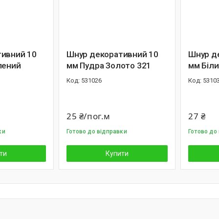
ивний 10
Шнур декоративний 10
Шнур д
лений
мм Пудра Золото 321
мм Біли
531026
5310
25 ₴/пог.м
27 ₴
ки
Готово до відправки
Готово до
ти
Купити