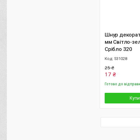
Шнур декорат
мм Світло-зе
Срібло 320
531028
25 ₴
17 ₴
Готово до відправ
Купи