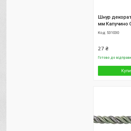
Шнур декорат
мм Капучино 
531030
27 ₴
Готово до відправ
Купи