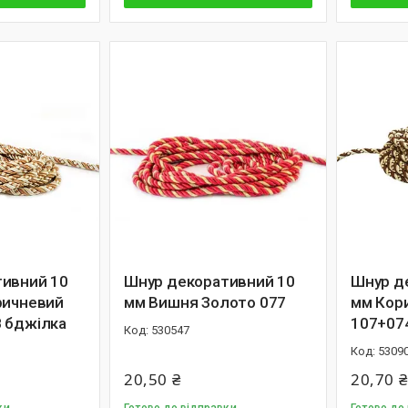
ивний 10
Шнур декоративний 10
Шнур д
ричневий
мм Вишня Золото 077
мм Кор
 бджілка
107+07
530547
5309
20,50 ₴
20,70 ₴