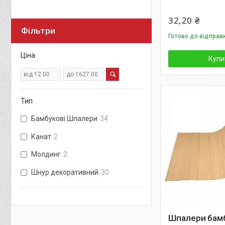
32,20 ₴
Фільтри
Готово до відправ
Ціна
Купи
Тип
Бамбукові Шпалери
34
Канат
2
Молдинг
2
Шнур декоративний
30
Шпалери бамб