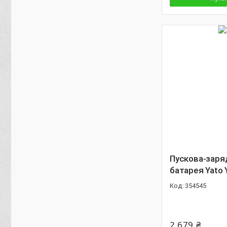
Пускова-заря
батарея Yato
354545
2 679 ₴