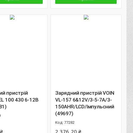
ий пристрій
Зарядний пристрій VOIN
EL 100 430 6-12В
VL-157 6&12V/3-5-7A/3-
81)
150AHR/LCD/Iмпульсний
(49697)
9
77282
 ₴
2 376,20 ₴