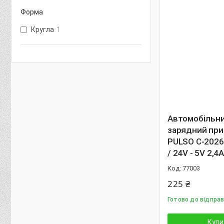
Форма
Кругла
1
Автомобільн
зарядний при
PULSO C-2026
/ 24V - 5V 2,4
77003
225 ₴
Готово до відпра
Купи