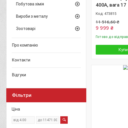
Побутова хімія
400А, вага 17
473815
Вироби з металу
11 516,60 ₴
9 999 ₴
Зоотоварі
Готово до відправ
Про компанію
Купи
Контакти
Відгуки
Фільтри
Ціна