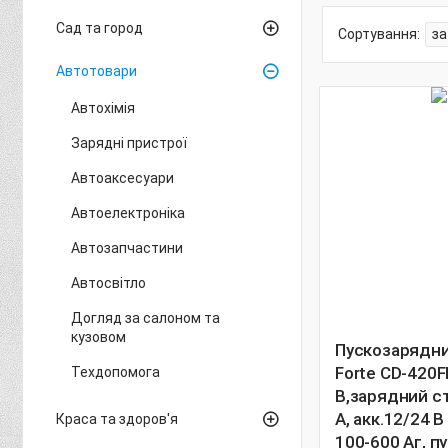
Сад та город
Автотовари
Автохімія
Зарядні пристрої
Автоаксесуари
Автоелектроніка
Автозапчастини
Автосвітло
Догляд за салоном та
кузовом
Пускозарядни
Forte CD-420F
Техдопомога
В,зарядний с
А, акк.12/24 
Краса та здоров'я
100-600 Аг, п