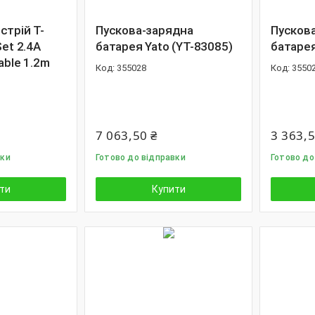
стрій T-
Пускова-зарядна
Пусков
Set 2.4A
батарея Yato (YT-83085)
батарея
able 1.2m
355028
3550
7 063,50 ₴
3 363,5
вки
Готово до відправки
Готово до
ти
Купити