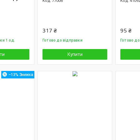
77006
4109
317 ₴
95 ₴
ки 1 од.
Готово до відправки
Готово до
ти
Купити
–13%