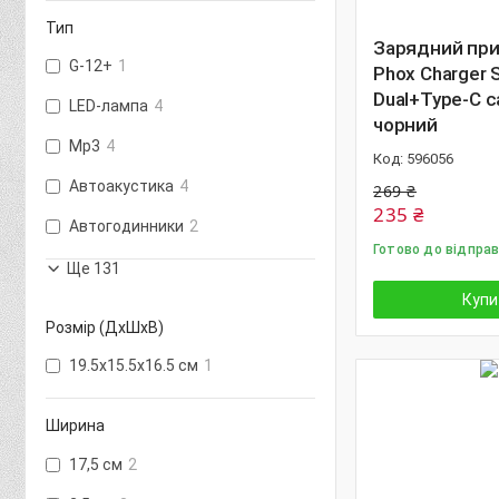
Тип
Зарядний при
G-12+
1
Phox Charger 
Dual+Type-C c
LED-лампа
4
чорний
Mp3
4
596056
Автоакустика
4
269 ₴
235 ₴
Автогодинники
2
Готово до відпра
Ще 131
Купи
Розмір (ДхШхВ)
19.5х15.5х16.5 см
1
Ширина
17,5 см
2