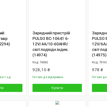
ий
Зарядний пристрій
Зарядн
тавр
PULSO ВС-10641 6-
PULSO B
2294)
12V/4A/10-60AHR/
12V/6A
світлодіодн.індик.
світлод
(14974)
(14975)
76062
7616
928,10 ₴
978 ₴
ки 1 од.
Готово до відправки
Готово до
ти
Купити