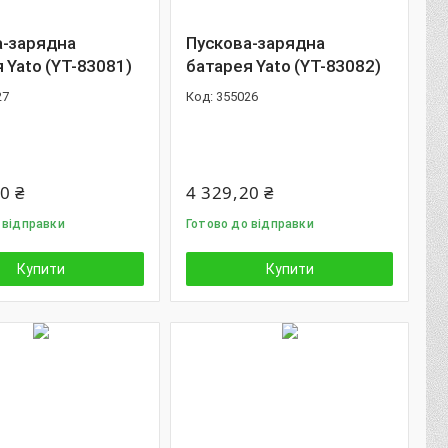
а-зарядна
Пускова-зарядна
 Yato (YT-83081)
батарея Yato (YT-83082)
27
355026
0 ₴
4 329,20 ₴
 відправки
Готово до відправки
Купити
Купити