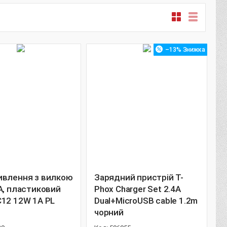
–13%
ивлення з вилкою
Зарядний пристрій T-
А, пластиковий
Phox Charger Set 2.4A
C12 12W 1А PL
Dual+MicroUSB cable 1.2m
чорний