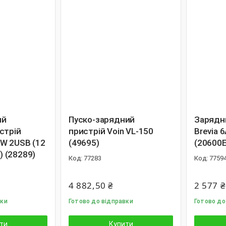
ий
Пуско-зарядний
Зарядн
стрій
пристрій Voin VL-150
Brevia 
W 2USB (12
(49695)
(20600
A) (28289)
77283
7759
4 882,50 ₴
2 577 ₴
вки
Готово до відправки
Готово до
ти
Купити