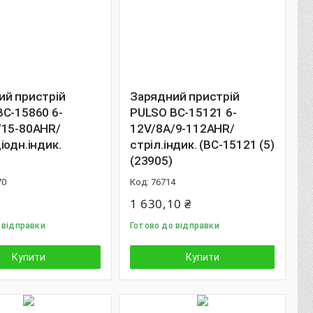
ий пристрій
Зарядний пристрій
C-15860 6-
PULSO BC-15121 6-
/15-80AHR/
12V/8A/9-112AHR/
іодн.індик.
стріл.індик. (BC-15121 (5)
(23905)
70
76714
1 630,10 ₴
 відправки
Готово до відправки
Купити
Купити