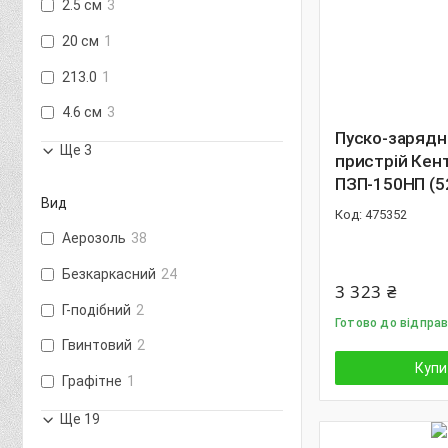
2.5 см
3
20 см
1
213.0
1
4.6 см
3
Пуско-зарядн
Ще 3
пристрій Кен
ПЗП-150НП (5
Вид
475352
Аерозоль
38
Безкаркасний
24
3 323 ₴
Г-подібний
2
Готово до відправ
Гвинтовий
2
Купи
Графітне
1
Ще 19