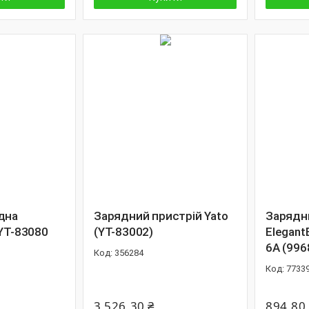
дна
Зарядний пристрій Yato
Зарядн
 YT-83080
(YT-83002)
Elegant
6А (996
356284
7733
3 526,30 ₴
894,80