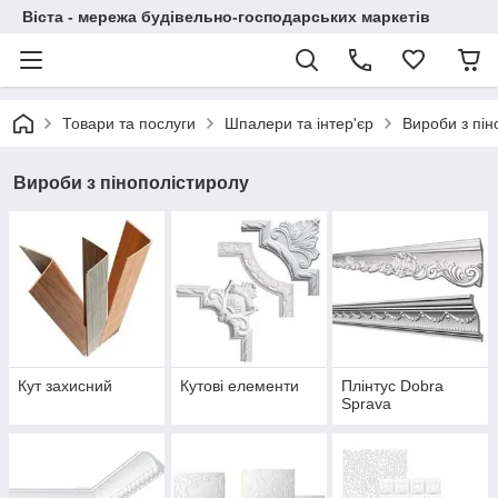
Віста - мережа будівельно-господарських маркетів
Товари та послуги
Шпалери та інтер'єр
Вироби з пін
Вироби з пінополістиролу
Кут захисний
Кутові елементи
Плінтус Dobra
Sprava