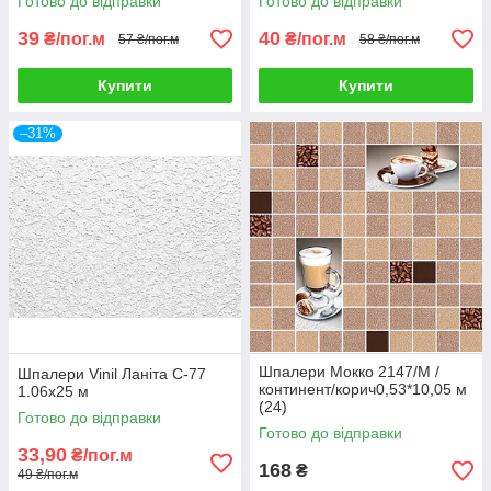
Готово до відправки
Готово до відправки
39
40
₴/пог.м
₴/пог.м
57 ₴/пог.м
58 ₴/пог.м
Купити
Купити
–31%
Шпалери Мокко 2147/М /
Шпалери Vinil Ланіта С-77
континент/корич0,53*10,05 м
1.06х25 м
(24)
Готово до відправки
Готово до відправки
33,90
₴/пог.м
168
₴
49 ₴/пог.м