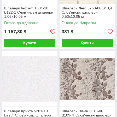
Шпалери Інфініті 1604-10
Шпалери Лего 5753-06 В49,4
В122-1 Слов'янські шпалери
Слов'янські шпалери
1.06х10.05 м
0.53х10.05 м
Готово до відправки
Готово до відправки
1 157,80
381
₴
₴
Купити
Купити
Шпалери Крихта 5201-10
Шпалери Вів'єн 3615-06
В77,4 Слов'янські шпалери
В109-Ф Слов'янські шпалери