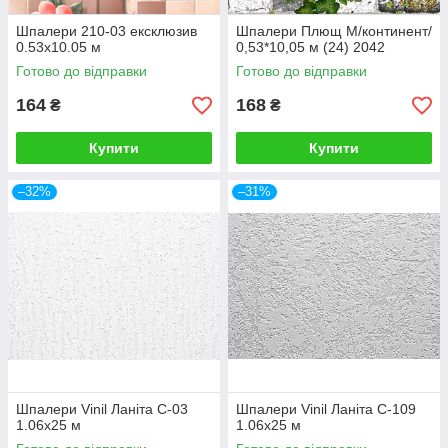
Шпалери 210-03 ексклюзив
Шпалери Плющ М/континент/
0.53х10.05 м
0,53*10,05 м (24) 2042
Готово до відправки
Готово до відправки
164
168
₴
₴
Купити
Купити
–32%
–31%
Шпалери Vinil Ланіта С-03
Шпалери Vinil Ланіта С-109
1.06х25 м
1.06х25 м