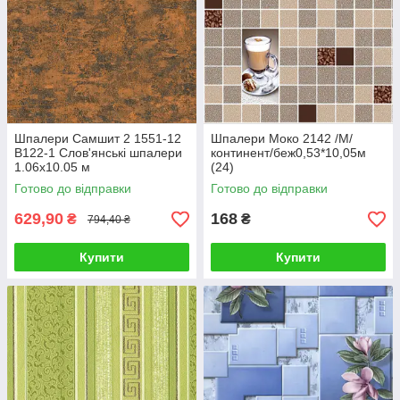
Шпалери Самшит 2 1551-12
Шпалери Моко 2142 /М/
В122-1 Слов'янські шпалери
континент/беж0,53*10,05м
1.06х10.05 м
(24)
Готово до відправки
Готово до відправки
629,90
168
₴
₴
794,40 ₴
Купити
Купити