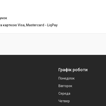
хунок
 карткою Visa, Mastercard - LiqPay
Графік роботи
Понеділок
Вівторок
Середа
Четвер