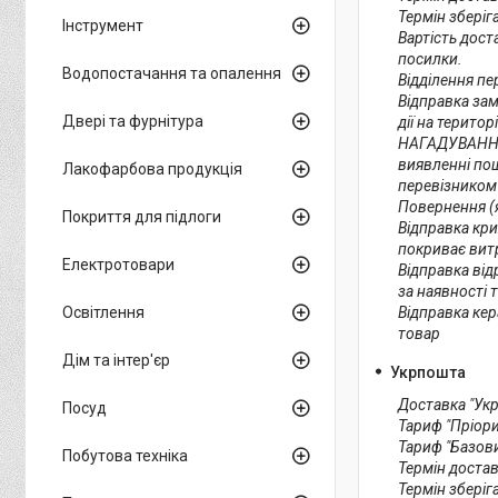
Термін зберіга
Інструмент
Вартість дост
посилки. 

Водопостачання та опалення
Відділення пе
Відправка зам
Двері та фурнітура
дії на територі
НАГАДУВАННЯ!
виявленні пош
Лакофарбова продукція
перевізником 
Повернення (я
Покриття для підлоги
Відправка кри
покриває витр
Електротовари
Відправка від
за наявності 
Відправка кер
Освітлення
товар
Дім та інтер'єр
Укрпошта
Доставка "Укр
Посуд
Тариф "Пріори
Тариф "Базови
Побутова техніка
Термін достав
Термін зберіга