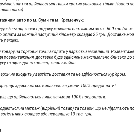
амічної плитки здійснюється тільки кратно упаковки, тільки Новою п
 післяплати)
ажним авто по м. Суми та м. Кременчук:
діусі 5 км від точки продажу можлива вантажним авто - 600 грн (по м.
то оплата за кожний наступний кілометр складає 25 грн. Доставка мож
 у акціях. 

товару на торговій точці входить у вартість замовлення. Розвантаже
сця розвантаження, доставка буде здійснена максимально близько до
ху та вірогідності пошкодження майна.

ерхи не входить у вартість доставки та не здійснюється кур'єром.

рів, що здійснюється виключно за умови 100% предоплати!

арів, що здійснюються лише за умови 100% предоплати:

одаються на метраж (відрізний товар) та товари, що не підлягають п
артість яких складає або перевищує 10 тис. грн.
и