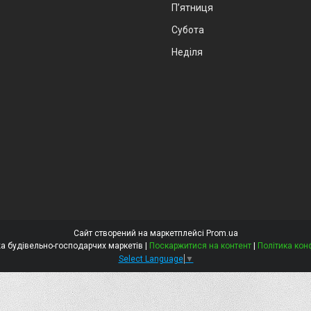
Пʼятниця
Субота
Неділя
Сайт створений на маркетплейсі
Prom.ua
Віста - мережа будівельно-господарчих маркетів |
Поскаржитися на контент
|
Політика кон
Select Language
▼