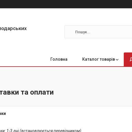
сподарських
Головна
Каталог товарів
тавки та оплати
вки
ки: 1-3 дні (встановлюється перевізником)
