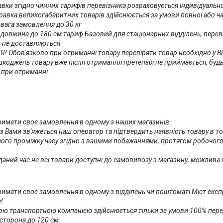
авки згідно чинних тарифів перевізника розраховується індивідуально
равка великогабаритних товарів здійснюється за умови повної або ча
ага замовлення до 30 кг

овжина до 180 см тариф Базовий для стаціонарних відділень, перевіз
 не доставляються

 Обов'язково при отриманні товару перевіряти товар необхідно у ВІ
коджень товару вже після отримання претензія не приймається, буд
 при отриманні.
имати своє замовлення в одному з наших магазинів.

к з Вами зв'яжеться наш оператор та підтвердить наявність товару в 
шого проміжку часу згідно з вашими побажаннями, протягом робочого 
 даний час не всі товари доступні до самовивозу з магазину, можлив
имати своє замовлення в одному з відділень чи поштоматі Міст експре


ю транспортною компанією здійснюється тільки за умови 100% передпл
торона до 120 см.
