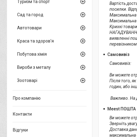
Туризм та спорт
Вартість дост
посилки. Відп
Сад та город
Максимальна в
Максимальна д
Крихкі товари
Автотовари
НАГАДУВАННЯ!
виявленні пош
Краса та здоров'я
перевізником
Побутова хімія
Самовивіз
Самовивіз:

Вироби з металу
Ви можете отр
Зоотоварі
Після того, я
годин, або ін
Про компанію
 Важливо. На
Meest ПОШТА
Контакти
Ви можете отр
Зверніть увагу!
Доставка дано
Відгуки
максимальна с