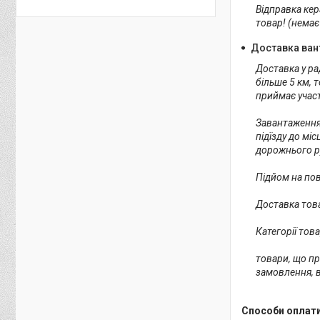
Відправка кер
товар! (немає
Доставка вант
Доставка у ра
більше 5 км, 
приймає участь
Завантаження 
підїзду до мі
дорожнього ру
Підйом на пов
Доставка това
Категорії тов
товари, що пр
замовлення, в
Способи оплат