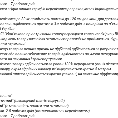
ння – 7 робочих днів

авки згідно чинних тарифів перевізника розраховується індивідуально
ревізника до 30 кг приймають вантажі до 120 см довжині, для достав
овлень здійснюється протягом 3-х робочих днів  з понеділка по п’ятн
ї України. 

 Обов'язково при отриманні товару перевіряти товар необхідно у ВІ
коджень товару вже після отримання претензія не приймається, буд
при отриманні.

кщо товар за певних причин не підійшов) здійснюється за рахунок от
хких або великогабаритних товарів здійснюється за умови передплати 
ати на пакування і транспортування.

різного товару здійснюється за умови 100% передплати (опція післяпл
товару, окрім відрізних шпалер які відпускаються кратно 5 метрам.

амічної плитки здійснюється кратно упаковці, на вантажне відділення,
пошта"

тетний" (накладений платіж відсутній)

й" (є можливість оплати при отриманні)

ки: 2-5 робочих днів (встановлюється перевізником)

ння – 7 робочих днів
