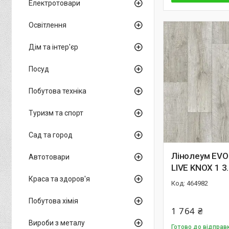
Електротовари
Освітлення
Дім та інтер'єр
Посуд
Побутова техніка
Туризм та спорт
Сад та город
Лiнолеум EV
Автотовари
LIVE KNOX 1 3.
Краса та здоров'я
464982
Побутова хімія
1 764 ₴
Вироби з металу
Готово до відправ