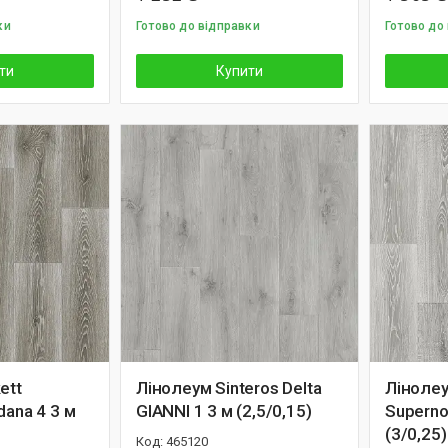
ки
Готово до відправки
Готово до
ти
Купити
ett
Лінолеум Sinteros Delta
Лінолеу
dana 4 3 м
GIANNI 1 3 м (2,5/0,15)
Superno
(3/0,25)
465120