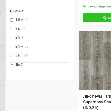
Готово до відправ
Ширина
Купи
1.5 м
44
2 м
44
2.5
1
2.5 м
58
3 м
100
Ще 2
Лінолеум Tark
Supernova Sar
(3/0,25)