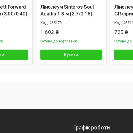
ett Forward
Лiнолеум Sinteros Soul
Лінолеу
м (3,00/0,40)
Agatha 1 3 м (2,7/0,16)
GR сіри
465173
4651
1 602 ₴
725 ₴
ки
Готово до відправки
Готово до
ти
Купити
Графік роботи