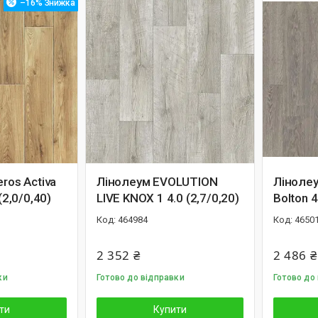
–16%
ros Activa
Лiнолеум EVOLUTION
Лінолеу
(2,0/0,40)
LIVE KNOX 1 4.0 (2,7/0,20)
Bolton 4
464984
4650
2 352 ₴
2 486 ₴
ки
Готово до відправки
Готово до
ти
Купити