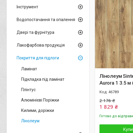
Інструмент
Водопостачання та опалення
Двері та фурнітура
Лакофарбова продукція
Покриття для підлоги
Ламінат
Лінолеум Sinte
Підкладка під ламінат
Aurora 1 3.5 м 
Плінтус
46789
Алюмінієві Поріжки
2 176 ₴
1 829 ₴
Килими, доріжки
Готово до відправ
Лінолеум
Купи