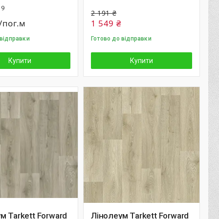
19
2 191 ₴
/пог.м
1 549 ₴
 відправки
Готово до відправки
Купити
Купити
м Tarkett Forward
Лінолеум Tarkett Forward