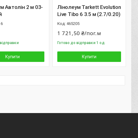
м Автолін 2 м 03-
Лiнолеум Tarkett Evolution
й
Live Tibo 6 3.5 м (2.7/0.20)
16
465205
1 721,50 ₴/пог.м
 відправки
Готово до відправки 1 од.
Купити
Купити