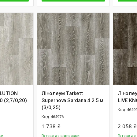
OLUTION
Лінолеум Tarkett
Лiноле
0 (2,7/0,20)
Supernova Sardana 4 2.5 м
LIVE KNO
(3/0,25)
4649
464976
1 738 ₴
2 058 ₴
ки
Готово до відправки
Готово до