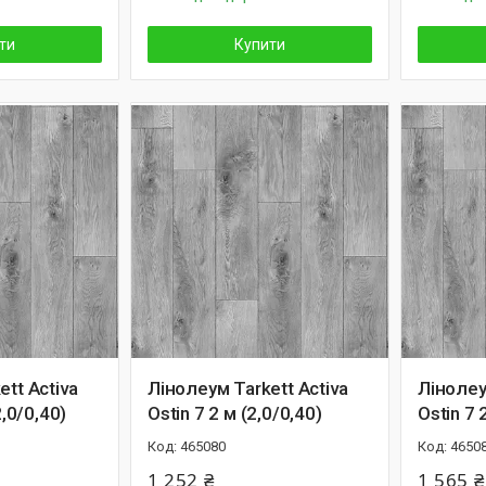
ти
Купити
tt Activa
Лінолеум Tarkett Activa
Лінолеу
2,0/0,40)
Ostin 7 2 м (2,0/0,40)
Ostin 7 
465080
4650
1 252 ₴
1 565 ₴