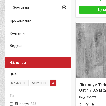
Зоотоварі
Купи
Про компанію
Контакти
Відгуки
Фільтри
Ціна
Лінолеум Tarke
Ostin 7 3.5 м (
Тип
465077
Лінолеум
343
2 191 ₴