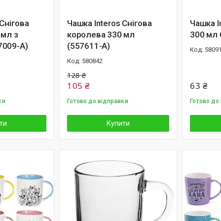
 Снігова
Чашка Interos Снігова
Чашка I
 мл з
королева 330 мл
300 мл
009-А)
(557611-А)
5809
580842
128 ₴
105 ₴
63 ₴
ки
Готово до відправки
Готово до 
ти
Купити