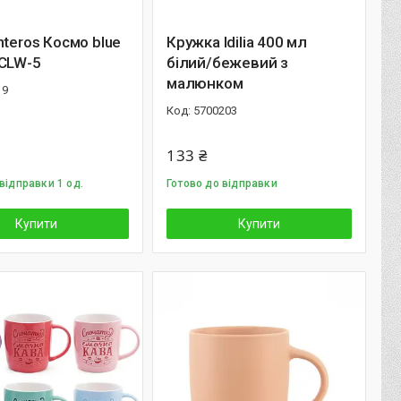
nteros Космо blue
Кружка Idilia 400 мл
 CLW-5
білий/бежевий з
малюнком
19
5700203
133 ₴
відправки 1 од.
Готово до відправки
Купити
Купити