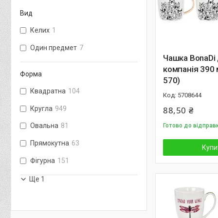
Вид
Келих
1
Один предмет
7
Чашка BonaDi
компанія 390 
Форма
570)
Квадратна
104
5708644
Кругла
949
88,50 ₴
Овальна
81
Готово до відправ
Прямокутна
63
Купи
Фігурна
151
Ще 1