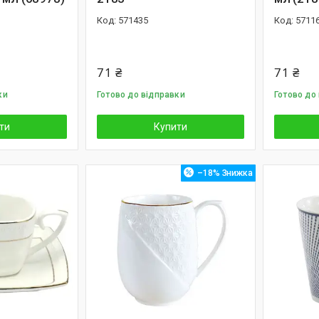
571435
5711
71 ₴
71 ₴
ки
Готово до відправки
Готово до
ти
Купити
–18%