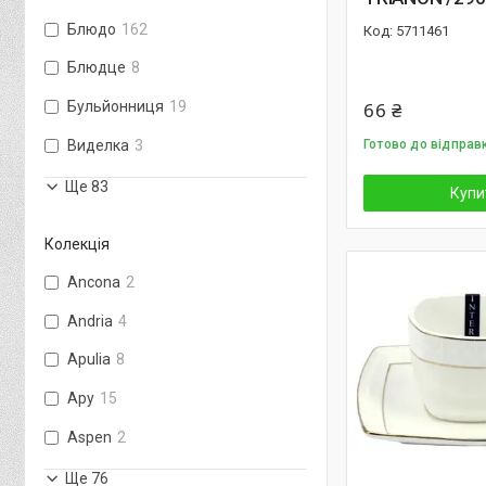
Блюдо
162
5711461
Блюдце
8
66 ₴
Бульйонниця
19
Виделка
3
Готово до відправ
Ще 83
Купи
Колекція
Ancona
2
Andria
4
Apulia
8
Apy
15
Aspen
2
Ще 76