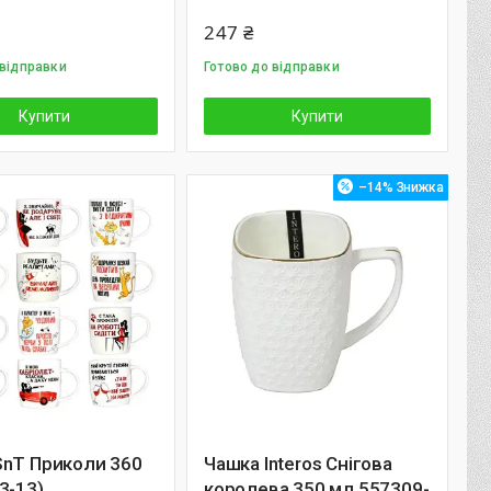
247 ₴
 відправки
Готово до відправки
Купити
Купити
–14%
SnT Приколи 360
Чашка Interos Снігова
3-13)
королева 350 мл 557309-