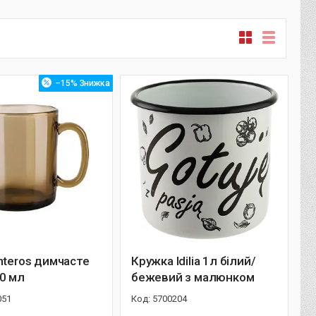
–15%
nteros димчасте
Кружка Idilia 1л білий/
0 мл
бежевий з малюнком
051
5700204