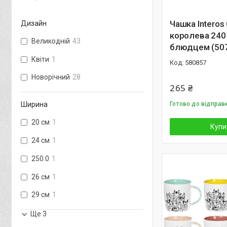
Чашка Interos
Дизайн
королева 240
Великодній
43
блюдцем (507
Квіти
1
580857
Новорічний
28
265 ₴
Готово до відправ
Ширина
20 см
1
Купи
24 см
1
250.0
1
26 см
1
29 см
1
Ще 3