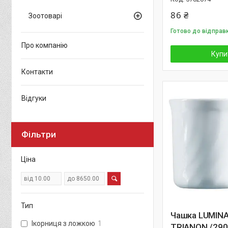
86 ₴
Зоотоварі
Готово до відправ
Про компанію
Купи
Контакти
Відгуки
Фільтри
Ціна
Тип
Чашка LUMIN
Ікорниця з ложкою
1
TRIANON /290