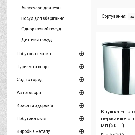
Аксесуари для кухні
Посуд для зберігання
Одноразовий посуд
Дитячий посуд
Побутова техніка
Туризм та спорт
Сад та город
Автотовари
Краса та здоров'я
Кружка Empire
нержавіючої с
Побутова хімія
мл (5011)
Вироби з металу
5702074