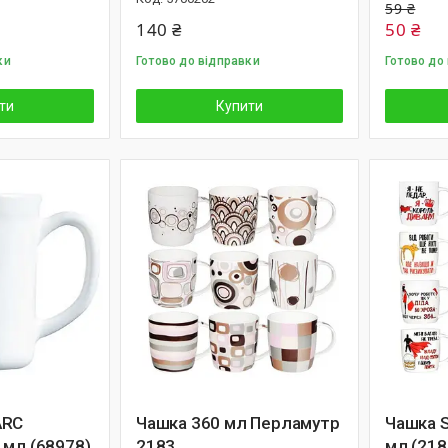
59 ₴
140 ₴
50 ₴
ки
Готово до відправки
Готово до
ти
Купити
ARC
Чашка 360 мл Перламутр
Чашка 
 мл (68978)
2183
мл (218