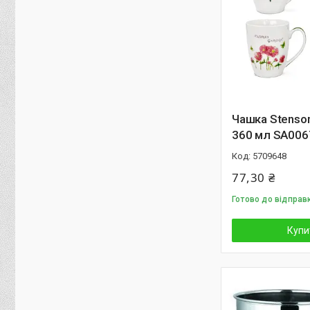
Чашка Stenso
360 мл SA006
5709648
77,30 ₴
Готово до відправ
Купи