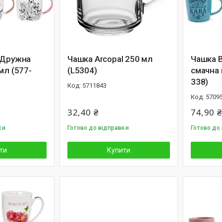
 Дружна
Чашка Arcopal 250 мл
Чашка B
мл (577-
(L5304)
смачна 
338)
5711843
5709
32,40 ₴
74,90 ₴
ки
Готово до відправки
Готово до 
ти
Купити