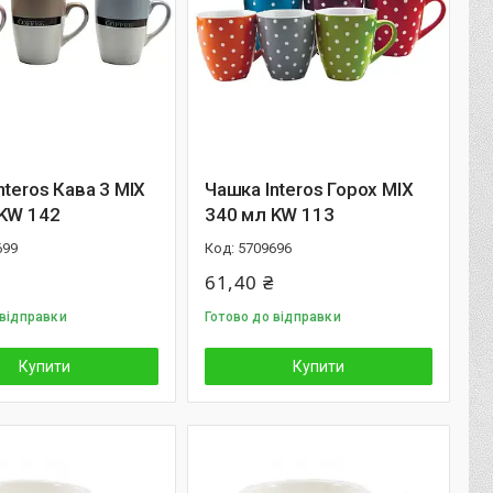
nteros Кава 3 MIX
Чашка Interos Горох MIX
 KW 142
340 мл KW 113
699
5709696
61,40 ₴
 відправки
Готово до відправки
Купити
Купити