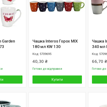
n Garden
Чашка Interos Горох MIX
Чашка I
73
180 мл KW 130
340 мл
5709695
5709
40,30 ₴
66,70 ₴
ки
Готово до відправки
Готово до
ти
Купити