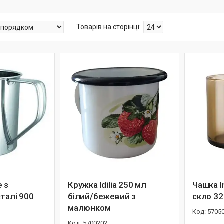
 з
Кружка Idilia 250 мл
Чашка I
талі 900
білий/бежевий з
скло 32
малюнком
5705
5700202