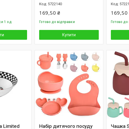
5722140
5722
169,50 ₴
169,50
и 1 од.
Готово до відправки
Готово до 
ти
Купити
а Limited
Набір дитячого посуду
Чашка S