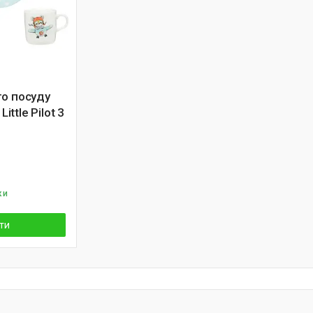
го посуду
Little Pilot 3
ки
ти