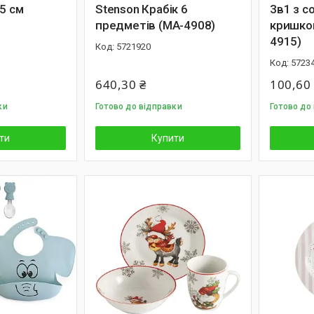
15 см
Stenson Крабік 6
3в1 з с
предметів (MA-4908)
кришкою
4915)
5721920
5723
640,30 ₴
100,60
ки
Готово до відправки
Готово до
ти
Купити