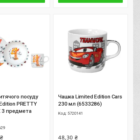
итячого посуду
Чашка Limited Edition Cars
 Edition PRETTY
230 мл (6533286)
E 3 предмета
5720141
629
 ₴
48,30 ₴