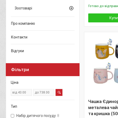
Готово до відправк
Зоотоварі
Купи
Про компанію
Контакти
Відгуки
Фільтри
Ціна
Чашка Єдинор
Тип
металева чай
та кришка (50
Набір дитячого посуду
8