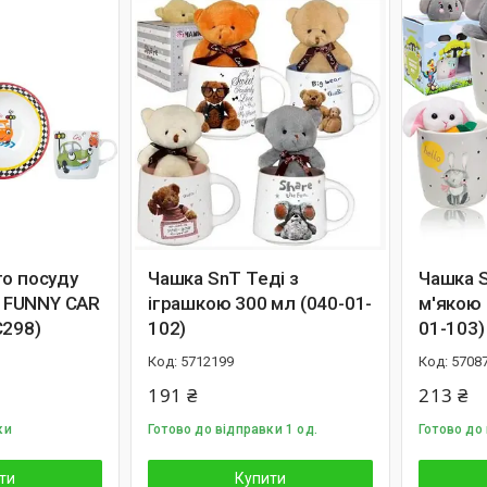
го посуду
Чашка SnT Теді з
Чашка S
on FUNNY CAR
іграшкою 300 мл (040-01-
м'якою 
C298)
102)
01-103)
5712199
5708
191 ₴
213 ₴
ки
Готово до відправки 1 од.
Готово до
ти
Купити