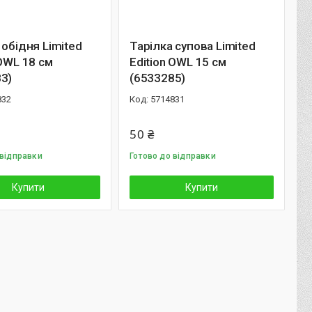
 обідня Limited
Тарілка супова Limited
 OWL 18 см
Edition OWL 15 см
3)
(6533285)
832
5714831
50 ₴
 відправки
Готово до відправки
Купити
Купити