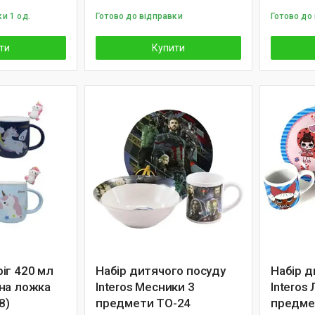
и 1 од.
Готово до відправки
Готово до
ти
Купити
іг 420 мл
Набір дитячого посуду
Набір д
на ложка
Interos Месники 3
Interos
8)
предмети TO-24
предме