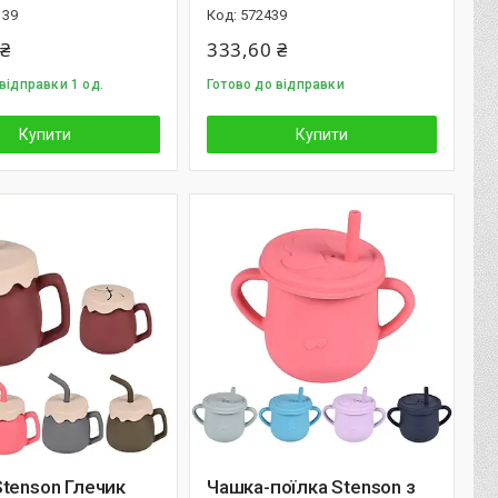
139
572439
 ₴
333,60 ₴
відправки 1 од.
Готово до відправки
Купити
Купити
tenson Глечик
Чашка-поїлка Stenson з