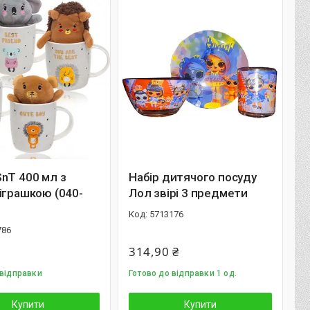
nT 400 мл з
Набір дитячого посуду
іграшкою (040-
Лол звірі 3 предмети
5713176
786
314,90 ₴
 відправки
Готово до відправки 1 од.
Купити
Купити