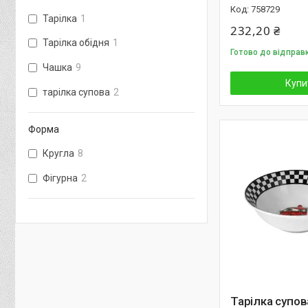
758729
Тарілка
1
232,20 ₴
Тарілка обідня
1
Готово до відправк
Чашка
9
Купи
тарілка супова
2
Форма
Кругла
8
Фігурна
2
Тарілка супов