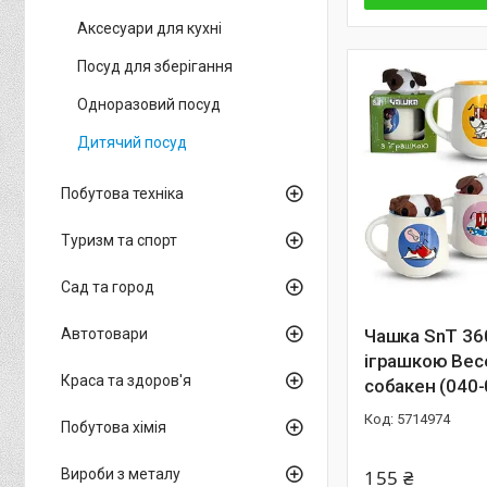
Аксесуари для кухні
Посуд для зберігання
Одноразовий посуд
Дитячий посуд
Побутова техніка
Туризм та спорт
Сад та город
Автотовари
Чашка SnT 36
іграшкою Вес
Краса та здоров'я
собакен (040-
5714974
Побутова хімія
Вироби з металу
155 ₴