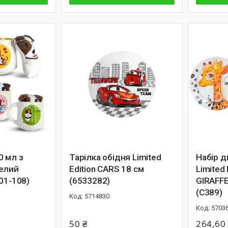
0 мл з
Тарілка обідня Limited
Набір д
елий
Edition CARS 18 см
Limited
01-108)
(6533282)
GIRAFF
(C389)
5714830
5703
50 ₴
264,60