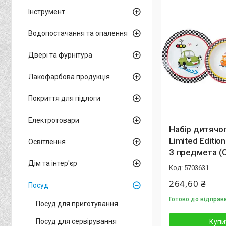
Інструмент
Водопостачання та опалення
Двері та фурнітура
Лакофарбова продукція
Покриття для підлоги
Електротовари
Набір дитячо
Limited Editi
Освітлення
3 предмета (
Дім та інтер'єр
5703631
264,60 ₴
Посуд
Готово до відправ
Посуд для приготування
Посуд для сервірування
Купи