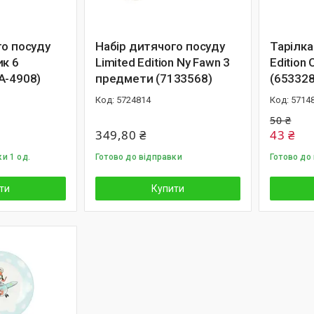
го посуду
Набір дитячого посуду
Тарілка
ик 6
Limited Edition Ny Fawn 3
Edition
A-4908)
предмети (7133568)
(653328
5724814
5714
50 ₴
349,80 ₴
43 ₴
и 1 од.
Готово до відправки
Готово до
ти
Купити