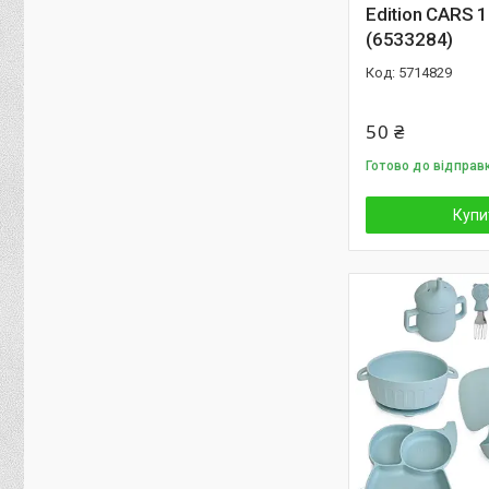
Edition CARS 
(6533284)
5714829
50 ₴
Готово до відправ
Купи