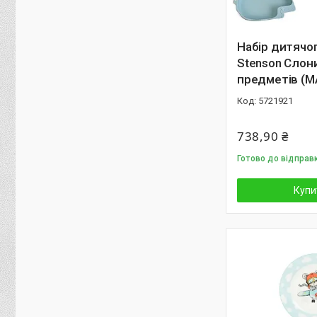
Набір дитячо
Stenson Слон
предметів (M
5721921
738,90 ₴
Готово до відправк
Купи