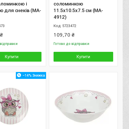
оломинкою і
соломинкою
 для снеків (MA-
11.5х10.5х7.5 см (MA-
4912)
473
5723472
 ₴
109,70 ₴
 відправки
Готово до відправки
Купити
Купити
–14%