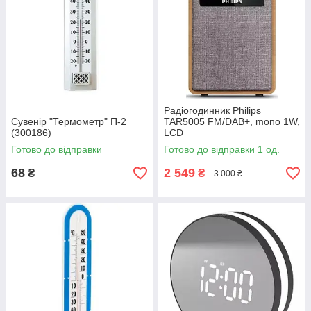
Радіогодинник Philips
Сувенір "Термометр" П-2
TAR5005 FM/DAB+, mono 1W,
(300186)
LCD
Готово до відправки
Готово до відправки 1 од.
68
2 549
₴
₴
3 000 ₴