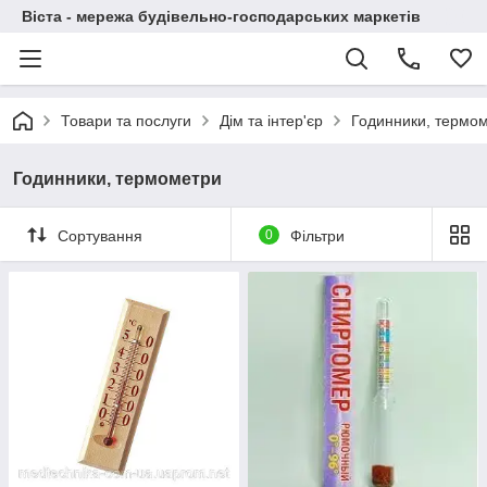
Віста - мережа будівельно-господарських маркетів
Товари та послуги
Дім та інтер'єр
Годинники, термо
Годинники, термометри
Сортування
0
Фільтри