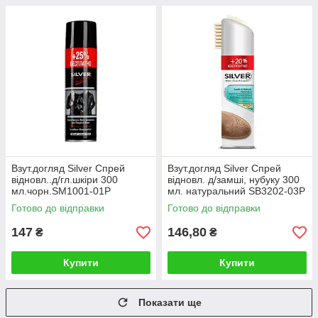
Взут.догляд Silver Спрей
Взут.догляд Silver Спрей
відновл..д/гл.шкіри 300
відновл. д/замші, нубуку 300
мл.чорн.SM1001-01Р
мл. натуральний SB3202-03Р
Готово до відправки
Готово до відправки
147
146,80
₴
₴
Купити
Купити
Показати ще