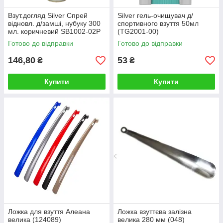
Взут.догляд Silver Спрей
Silver гель-очищувач д/
відновл. д/замші, нубуку 300
спортивного взуття 50мл
мл. коричневий SB1002-02P
(TG2001-00)
Готово до відправки
Готово до відправки
146,80
53
₴
₴
Купити
Купити
Ложка для взуття Алеана
Ложка взуттєва залізна
велика (124089)
велика 280 мм (048)