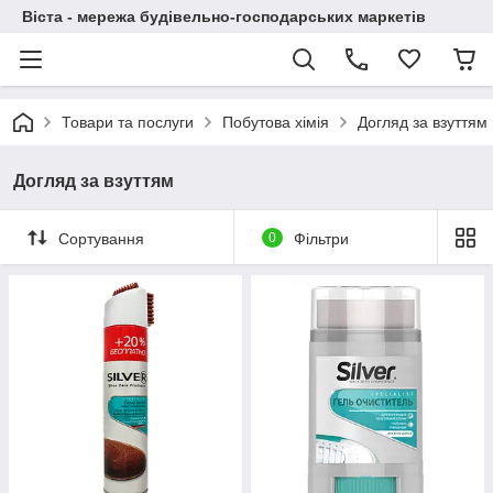
Віста - мережа будівельно-господарських маркетів
Товари та послуги
Побутова хімія
Догляд за взуттям
Догляд за взуттям
Сортування
0
Фільтри