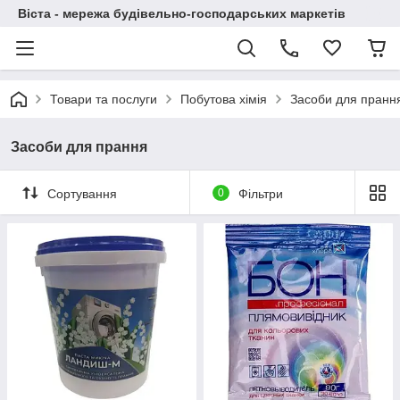
Віста - мережа будівельно-господарських маркетів
Товари та послуги
Побутова хімія
Засоби для пранн
Засоби для прання
Сортування
0
Фільтри