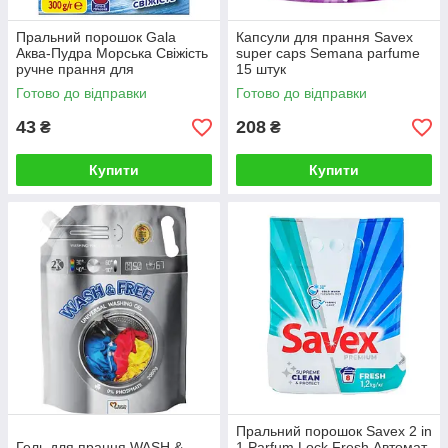
Пральний порошок Gala
Капсули для прання Savex
Аква-Пудра Морська Свiжість
super caps Semana parfume
ручне прання для
15 штук
кольорового 300 г
Готово до відправки
Готово до відправки
43
208
₴
₴
Купити
Купити
Пральний порошок Savex 2 in
Гель для прання WASH &
1 Parfum Lock Fresh Автомат