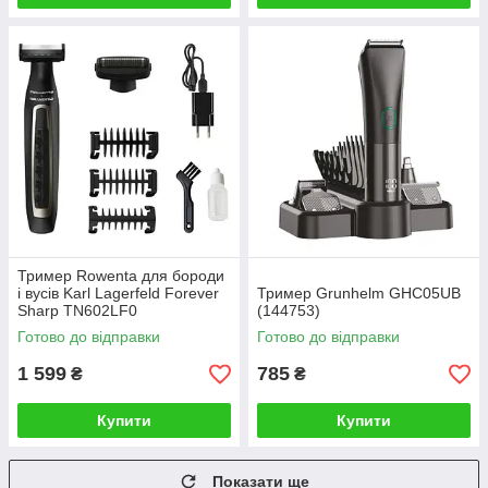
Тример Rowenta для бороди
і вусів Karl Lagerfeld Forever
Тример Grunhelm GHC05UB
Sharp TN602LF0
(144753)
Готово до відправки
Готово до відправки
1 599
785
₴
₴
Купити
Купити
Показати ще