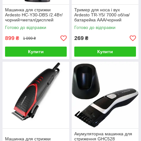
Машинка для стрижки
Тример для носа і вух
Ardesto HC-Y30-DBS /2.4Вт/
Ardesto TR-Y5/ 7000 об/хв/
чорний+метал/дисплей
батарейка ААА/чорний
Готово до відправки
Готово до відправки
899
269
₴
₴
1 099 ₴
Купити
Купити
Акумуляторна машинка для
Машинка для стрижки
стриження GHC528