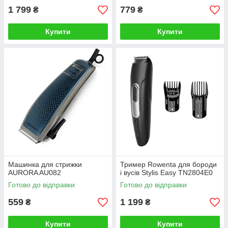
1 799
779
₴
₴
Купити
Купити
Машинка для стрижки
Тример Rowenta для бороди
AURORA AU082
і вусів Stylis Easy TN2804E0
Готово до відправки
Готово до відправки
559
1 199
₴
₴
Купити
Купити