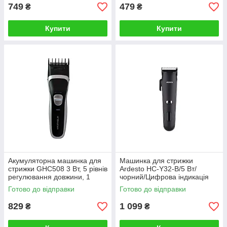
749
479
₴
₴
Купити
Купити
Акумуляторна машинка для
Машинка для стрижки
стрижки GHC508 3 Вт, 5 рівнів
Ardesto HC-Y32-B/5 Вт/
регулювання довжини, 1
чорний/Цифрова індикація
змінний гребень, тип батареї
заряду
Готово до відправки
Готово до відправки
Ni-MN, колір
829
1 099
₴
₴