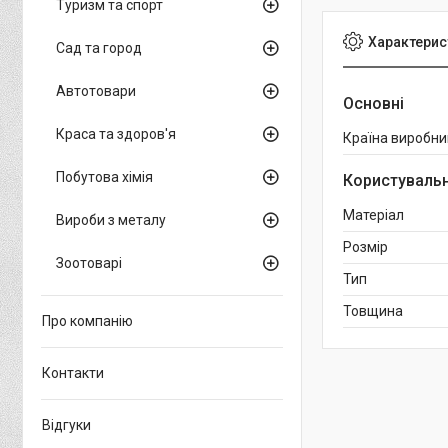
Туризм та спорт
Характерис
Сад та город
Автотовари
Основні
Краса та здоров'я
Країна виробни
Побутова хімія
Користувальн
Матеріал
Вироби з металу
Розмір
Зоотоварі
Тип
Товщина
Про компанію
Контакти
Відгуки