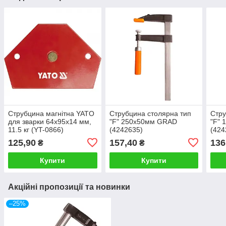
Струбцина магнітна YATO
Струбцина столярна тип
Стру
для зварки 64х95х14 мм,
"F" 250x50мм GRAD
"F"
11.5 кг (YT-0866)
(4242635)
(424
125,90
157,40
136
₴
₴
Купити
Купити
Акційні пропозиції та новинки
–25%