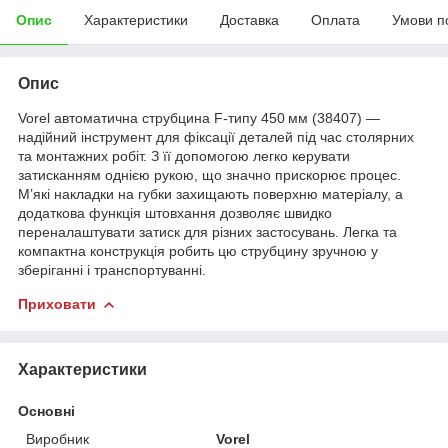
Опис
Характеристики
Доставка
Оплата
Умови п
Опис
Vorel автоматична струбцина F‑типу 450 мм (38407) —
надійний інструмент для фіксації деталей під час столярних
та монтажних робіт. З її допомогою легко керувати
затисканням однією рукою, що значно прискорює процес.
М’які накладки на губки захищають поверхню матеріалу, а
додаткова функція штовхання дозволяє швидко
переналаштувати затиск для різних застосувань. Легка та
компактна конструкція робить цю струбцину зручною у
зберіганні і транспортуванні.
Приховати
Характеристики
Основні
Виробник
Vorel