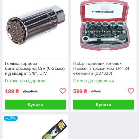
Голівка торцева
Набір торцевих головок
багаторозмірна CrV (6-21мм)
Haisser з тріскачкою 1/4" 24
під квадрат 3/8", CrV,
елементи (137323)
хромована// GROSS (13191)
Готово до відправки
Готово до відправки
189
599
₴
₴
251,40 ₴
779 ₴
Купити
Купити
–19%