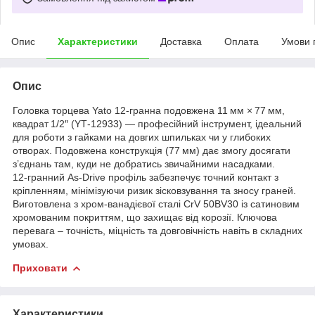
Опис
Характеристики
Доставка
Оплата
Умови 
Опис
Головка торцева Yato 12‑гранна подовжена 11 мм × 77 мм,
квадрат 1/2″ (YT‑12933) — професійний інструмент, ідеальний
для роботи з гайками на довгих шпильках чи у глибоких
отворах. Подовжена конструкція (77 мм) дає змогу досягати
з’єднань там, куди не добратись звичайними насадками.
12‑гранний As‑Drive профіль забезпечує точний контакт з
кріпленням, мінімізуючи ризик зісковзування та зносу граней.
Виготовлена з хром‑ванадієвої сталі CrV 50BV30 із сатиновим
хромованим покриттям, що захищає від корозії. Ключова
перевага – точність, міцність та довговічність навіть в складних
умовах.
Приховати
Характеристики