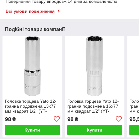
Повернення товару впродовж 14 днів за домовленістю
Всі умови повернення
Подібні товари компанії
Головка торцева Yato 12-
Головка торцева Yato 12-
Голо
гранна подовжена 13х77
гранна подовжена 16х77
гран
мм квадрат 1/2" (YT-
мм квадрат 1/2" (YT-
мм к
12935)
12938)
1293
98
98
95,
₴
₴
Купити
Купити