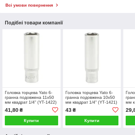
Всі умови повернення
Подібні товари компанії
Головка торцева Yato 6-
Головка торцева Yato 6-
Голо
гранна подовжена 11х50
гранна подовжена 10х50
гран
мм квадрат 1/4" (YT-1422)
мм квадрат 1/4" (YT-1421)
мм к
41,80
43
29,
₴
₴
Купити
Купити