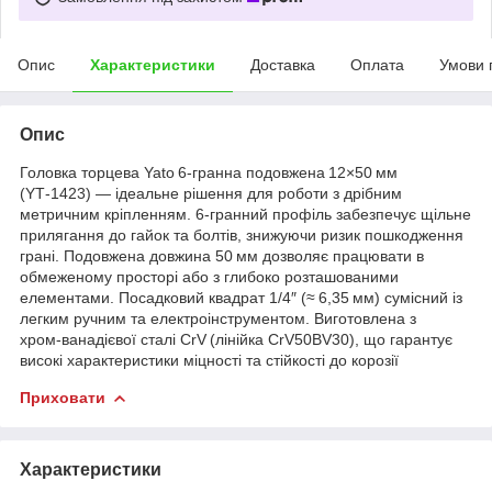
Опис
Характеристики
Доставка
Оплата
Умови 
Опис
Головка торцева Yato 6‑гранна подовжена 12×50 мм
(YT‑1423) — ідеальне рішення для роботи з дрібним
метричним кріпленням. 6‑гранний профіль забезпечує щільне
прилягання до гайок та болтів, знижуючи ризик пошкодження
грані. Подовжена довжина 50 мм дозволяє працювати в
обмеженому просторі або з глибоко розташованими
елементами. Посадковий квадрат 1/4″ (≈ 6,35 мм) сумісний із
легким ручним та електроінструментом. Виготовлена з
хром‑ванадієвої сталі CrV (лінійка CrV50BV30), що гарантує
високі характеристики міцності та стійкості до корозії
Приховати
Характеристики