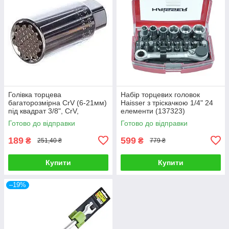
Голівка торцева
Набір торцевих головок
багаторозмірна CrV (6-21мм)
Haisser з тріскачкою 1/4" 24
під квадрат 3/8", CrV,
елементи (137323)
хромована// GROSS (13191)
Готово до відправки
Готово до відправки
189
599
₴
₴
251,40 ₴
779 ₴
Купити
Купити
–19%