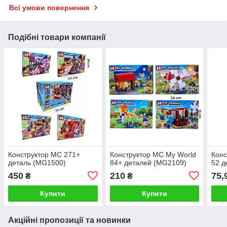
Всі умови повернення
Подібні товари компанії
Конструктор МС 271+
Конструктор MC My World
Конс
деталь (MG1500)
84+ деталей (MG2109)
52 д
450
210
75,
₴
₴
Купити
Купити
Акційні пропозиції та новинки