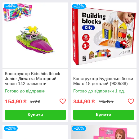
–44%
–22%
Конструктор Kids hits Iblock
Junior Дівчатка Моторний
Конструктор Будівельні блоки
човен 142 елементи
Місто 18 деталей (900538)
(KH08/012/04)
Готово до відправки
Готово до відправки 1 од.
154,90
344,90
₴
₴
279 ₴
441,40 ₴
Купити
Купити
–20%
–20%