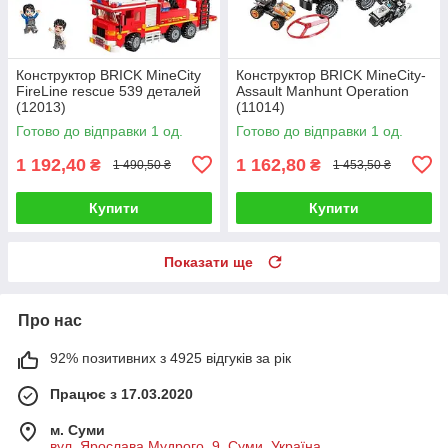
Конструктор BRICK MineCity
Конструктор BRICK MineCity-
FireLine rescue 539 деталей
Assault Manhunt Operation
(12013)
(11014)
Готово до відправки 1 од.
Готово до відправки 1 од.
1 192,40
1 162,80
₴
₴
1 490,50 ₴
1 453,50 ₴
Купити
Купити
Показати ще
Про нас
92% позитивних з 4925 відгуків за рік
Працює з 17.03.2020
м. Суми
вул. Ярослава Мудрого, 9, Суми, Україна