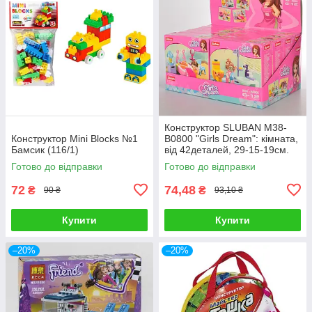
Конструктор SLUBAN M38-
Конструктор Mini Blocks №1
B0800 "Girls Dream": кімната,
Бамсик (116/1)
від 42деталей, 29-15-19см.
Готово до відправки
Готово до відправки
72
74,48
₴
₴
90 ₴
93,10 ₴
Купити
Купити
–20%
–20%