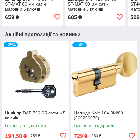
ST-MAT 80 мм сатін
ST-MAT 90 мм сатін
ST-M
матовий 5 ключів
матовий 5 ключів
мато
659
685
589
₴
₴
Акційні пропозиції та новинки
–25%
–24%
Циліндр DAF 760-05 латунь 5
Циліндр Kale 164 BM/80
ключів
(560200070)
Готово до відправки
Готово до відправки
194,50
729
₴
₴
259 ₴
963 ₴