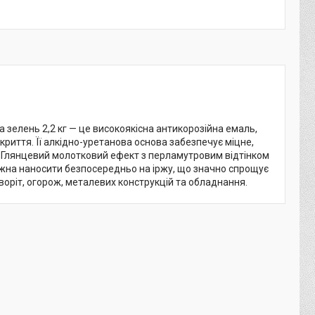
 зелень 2,2 кг — це високоякісна антикорозійна емаль,
криття. Її алкідно-уретанова основа забезпечує міцне,
в. Глянцевий молотковий ефект з перламутровим відтінком
ожна наносити безпосередньо на іржу, що значно спрощує
 воріт, огорож, металевих конструкцій та обладнання.