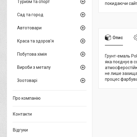
Туризм та спорт
покидаючи сайт
Сад та город
Автотовари
Опис
Краса та здоров'я
Побутова хімія
Грунт-емаль Pol
яка поєднує в с
Вироби з металу
атмосферостійк
не лише захища
процес фарбуван
Зоотоварі
Про компанію
Контакти
Відгуки