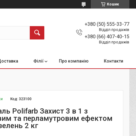
Кошик
+380 (50) 555-33-77
Відділ продажів
+380 (66) 407-40-15
Відділ продажів
Доставка
Філії
Про компанію
Контакти
ки
Код:
323100
ль Polifarb Захист 3 в 1 з
им та перламутровим ефектом
зелень 2 кг