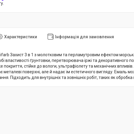
у.
Характеристики
Інформація для замовлення
ifarb Захист 3 в 1 з молотковим та перламутровим ефектом морська
обі властивості ґрунтовки, перетворювача іржі та декоративного по
е покриття, стійке до вологи, ультрафіолету та механічних впливі
є металеві поверхні, але й надає їм естетичного вигляду. Емаль м
ня. Підходить для внутрішніх та зовнішніх робіт, таких як обробка