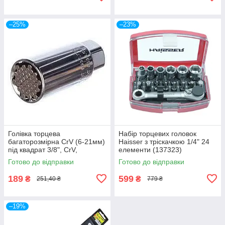
–25%
–23%
Голівка торцева
Набір торцевих головок
багаторозмірна CrV (6-21мм)
Haisser з тріскачкою 1/4" 24
під квадрат 3/8", CrV,
елементи (137323)
хромована// GROSS (13191)
Готово до відправки
Готово до відправки
189
599
₴
₴
251,40 ₴
779 ₴
–19%