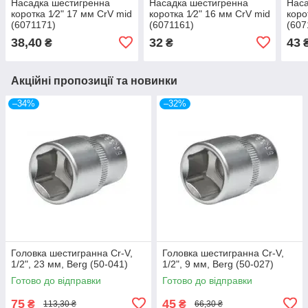
Насадка шестигренна
Насадка шестигренна
Наса
коротка 1⁄2" 17 мм CrV mid
коротка 1⁄2" 16 мм CrV mid
коро
(6071171)
(6071161)
(607
38,40
32
43
₴
₴
Акційні пропозиції та новинки
–34%
–32%
Головка шестигранна Cr-V,
Головка шестигранна Cr-V,
1/2", 23 мм, Berg (50-041)
1/2", 9 мм, Berg (50-027)
Готово до відправки
Готово до відправки
75
45
₴
₴
113,30 ₴
66,30 ₴