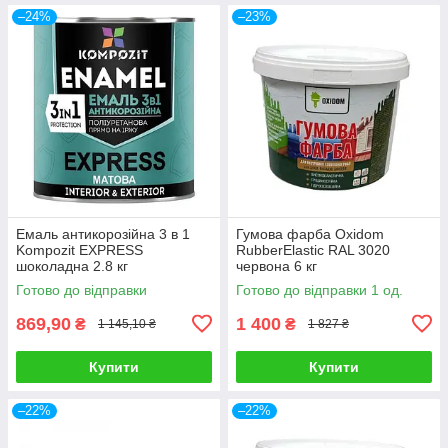
–24%
–23%
Емаль антикорозійна 3 в 1
Гумова фарба Oxidom
Kompozit EXPRESS
RubberElastic RAL 3020
шоколадна 2.8 кг
червона 6 кг
Готово до відправки
Готово до відправки 1 од.
869,90
1 400
₴
₴
1 145,10 ₴
1 827 ₴
Купити
Купити
–22%
–22%