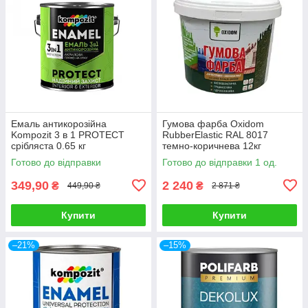
Емаль антикорозійна
Гумова фарба Oxidom
Kompozit 3 в 1 PROTECT
RubberElastic RAL 8017
срібляста 0.65 кг
темно-коричнева 12кг
Готово до відправки
Готово до відправки 1 од.
349,90
2 240
₴
₴
449,90 ₴
2 871 ₴
Купити
Купити
–21%
–15%