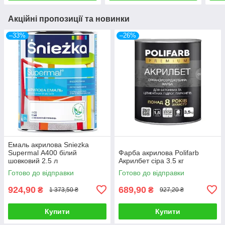
Акційні пропозиції та новинки
–33%
–26%
Емаль акрилова Sniezka
Supermal А400 білий
Фарба акрилова Polifarb
шовковий 2.5 л
Акрилбет сіра 3.5 кг
Готово до відправки
Готово до відправки
924,90
689,90
₴
₴
1 373,50 ₴
927,20 ₴
Купити
Купити