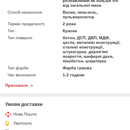
розбавлення не більше 5%
від загальної маси.
Спосіб нанесення
Валик, пеньзель,
пульверизатор
Термін придатності
2 роки
Тип
Краска
Тип поверхні
бетон, ДСП, ДВП, МДФ,
цегла, металеві конструкції,
сталеві конструкції,
штукатурка, дерев'яні
покриття, шиферні дахи,
пінобетон, шпаклівка
Тип фарби
Фарба гумова
Час висихання
1-2 години
Приховати
Умови доставки
Нова Пошта
Укрпошта