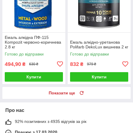
Емаль алкідна ПФ-115
Kompozit червоно-коричнева
Емаль алкідно-уретанова
2.8 кг
Polifarb DekoLux вишнева 2 кг
Готово до відправки
Готово до відправки
494,90
832
₴
₴
630 ₴
979 ₴
Купити
Купити
Показати ще
Про нас
92% позитивних з 4935 відгуків за рік
Працює з 17.03.2020