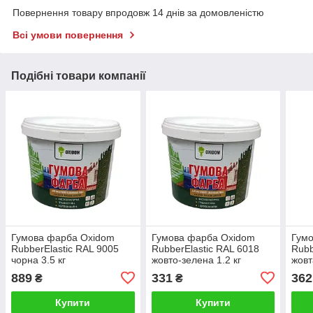
Повернення товару впродовж 14 днів за домовленістю
Всі умови повернення
Подібні товари компанії
Гумова фарба Oxidom
Гумова фарба Oxidom
Гум
RubberElastic RAL 9005
RubberElastic RAL 6018
Rubb
чорна 3.5 кг
жовто-зелена 1.2 кг
жовт
889
331
362
₴
₴
Купити
Купити