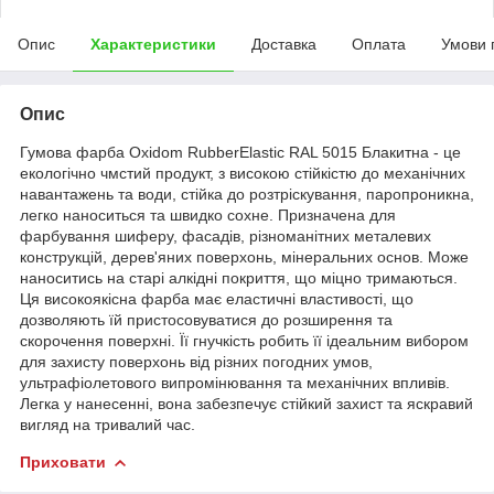
Опис
Характеристики
Доставка
Оплата
Умови 
Опис
Гумова фарба Oxidom RubberElastic RAL 5015 Блакитна - це
екологічно чмстий продукт, з високою стійкістю до механічних
навантажень та води, стійка до розтріскування, паропроникна,
легко наноситься та швидко сохне. Призначена для
фарбування шиферу, фасадів, різноманітних металевих
конструкцій, дерев'яних поверхонь, мінеральних основ. Може
наноситись на старі алкідні покриття, що міцно тримаються.
Ця високоякісна фарба має еластичні властивості, що
дозволяють їй пристосовуватися до розширення та
скорочення поверхні. Її гнучкість робить її ідеальним вибором
для захисту поверхонь від різних погодних умов,
ультрафіолетового випромінювання та механічних впливів.
Легка у нанесенні, вона забезпечує стійкий захист та яскравий
вигляд на тривалий час.
Приховати