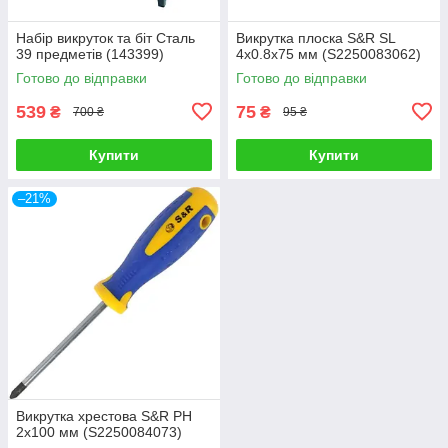
Набір викруток та біт Сталь
Викрутка плоска S&R SL
39 предметів (143399)
4х0.8х75 мм (S2250083062)
Готово до відправки
Готово до відправки
539
75
₴
₴
700 ₴
95 ₴
Купити
Купити
–21%
Викрутка хрестова S&R PH
2х100 мм (S2250084073)