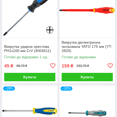
Викрутка діелектрична
Викрутка ударна хрестова
ізольована YATO 175 мм (YT-
PH1x100 мм CrV (4004611)
2820)
Готово до відправки 1 од.
Готово до відправки
45
159
₴
₴
68,70 ₴
232,70 ₴
Купити
Купити
–29%
–28%