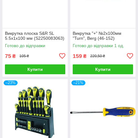
Викрутка плоска S&R SL
Викрутка "+" №2х100мм
5.5х1х100 мм (S2250083063)
"Turn", Berg (46-152)
Готово до відправки
Готово до відправки 1 од.
75
159
₴
₴
105 ₴
220,50 ₴
Купити
Купити
–23%
–21%