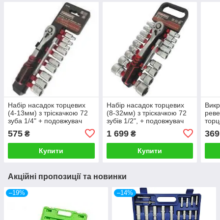
Набір насадок торцевих
Набір насадок торцевих
Викр
(4-13мм) з тріскачкою 72
(8-32мм) з тріскачкою 72
рев
зуба 1/4" + подовжувач
зубів 1/2", + подовжувач
торц
100мм, 12 одиниць CR-
125мм, 20 одиниць CR-
(400
575
1 699
369
₴
₴
MO HAISSER(70109)
MO HAISSER(70112)
Купити
Купити
Акційні пропозиції та новинки
–19%
–14%