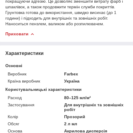
покращуючи адгезію. Це дозволяє зменшити витрату фарб і
шпаклівок, а також продовжити термін служби покриттів.
Грунтовка готова до використання, швидко висихає (до 1
години) і підходить для внутрішніх та зовнішніх робіт.
Наноситься пензлем, валиком або розпилювачем.
Приховати
Характеристики
Основні
Виробник
Farbex
Країна виробник
Україна
Користувальницькі характеристики
Расход
80–125 мл/м²
Застосування
Для внутрішніх та зовнішніх
робіт
Колір
Прозорий
Обсяг
2 л мл
Основа
Акрилова дисперсія