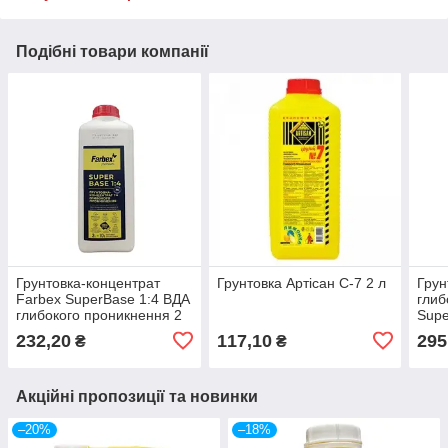
Подібні товари компанії
Грунтовка-концентрат
Грунтовка Артісан С-7 2 л
Грун
Farbex SuperBase 1:4 ВДА
глиб
глибокого проникнення 2
Supe
л
232,20
117,10
295
₴
₴
Акційні пропозиції та новинки
–20%
–18%