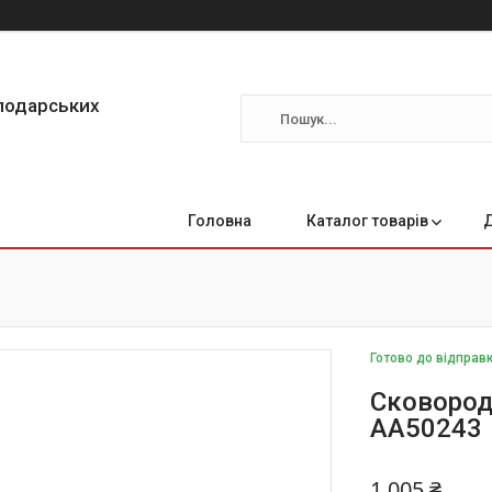
сподарських
Головна
Каталог товарів
Готово до відправ
Сковород
АА50243
1 005 ₴