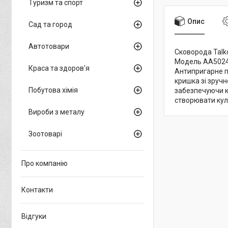
Туризм та спорт
Опис
Сад та город
Автотовари
Сковорода Talko
Модель АА50243
Краса та здоров'я
Антипригарне по
кришка зі зруч
Побутова хімія
забезпечуючи к
створювати кулі
Вироби з металу
Зоотоварі
Про компанію
Контакти
Відгуки