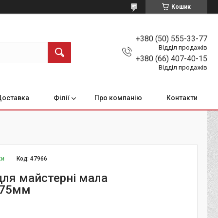
Кошик
+380 (50) 555-33-77
Відділ продажів
+380 (66) 407-40-15
Відділ продажів
Доставка
Філії
Про компанію
Контакти
ки
Код:
47966
для майстерні мала
х75мм