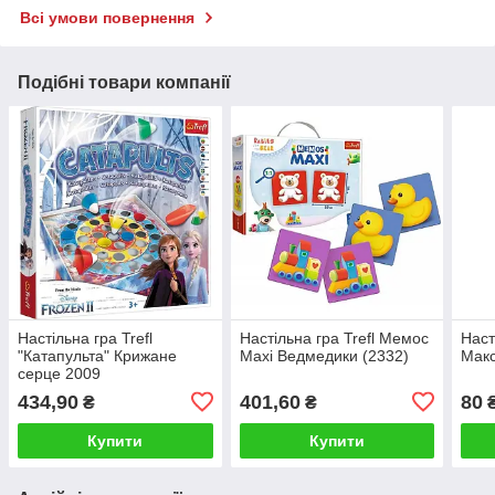
Всі умови повернення
Подібні товари компанії
Настільна гра Trefl
Настільна гра Trefl Мемос
Наст
"Катапульта" Крижане
Maxi Ведмедики (2332)
Макс
серце 2009
434,90
401,60
80
₴
₴
Купити
Купити