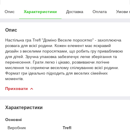
Опис
Характеристики
Доставка
Оплата
Умови 
Опис
Настільна гра Trefl "Доміно Веселе поросятко" - захоплююча
розвага для всієї родини. Кожен елемент має яскравий
дизайн з веселими поросятками, що робить гру привабливою
для дітей. Зручна упаковка забезпечує легке зберігання та
перенесення. Грати легко і цікаво, розвиваючи логічне
мислення та сприяючи веселому спілкуванню всієї родини.
Формат гри ідеально підходить для веселих сімейних
моментів.
Приховати
Характеристики
Основні
Виробник
Trefl