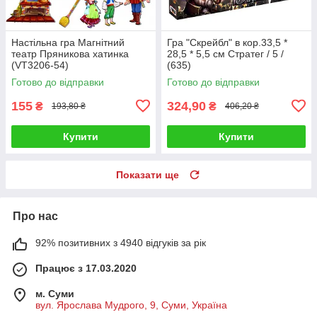
Настільна гра Магнітний
Гра "Скрейбл" в кор.33,5 *
театр Пряникова хатинка
28,5 * 5,5 см Стратег / 5 /
(VT3206-54)
(635)
Готово до відправки
Готово до відправки
155
324,90
₴
₴
193,80 ₴
406,20 ₴
Купити
Купити
Показати ще
Про нас
92% позитивних з 4940 відгуків за рік
Працює з 17.03.2020
м. Суми
вул. Ярослава Мудрого, 9, Суми, Україна