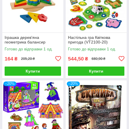
Іграшка дерев'яна
Настільна гра Квіткова
геометрика балансир
пригода (VT2100-20)
Готово до відправки 1 од.
Готово до відправки 1 од.
164
544,50
₴
₴
205,20 ₴
680,90 ₴
Купити
Купити
–20%
–20%