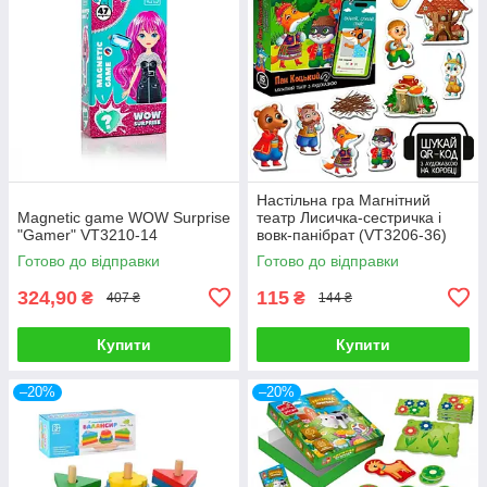
Настільна гра Магнітний
Magnetic game WOW Surprise
театр Лисичка-сестричка і
"Gamer" VT3210-14
вовк-панібрат (VT3206-36)
Готово до відправки
Готово до відправки
324,90
115
₴
₴
407 ₴
144 ₴
Купити
Купити
–20%
–20%