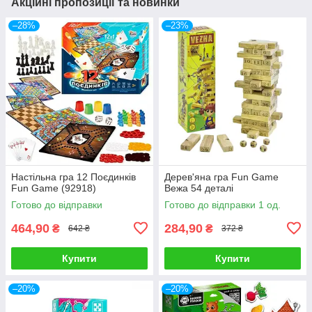
Акційні пропозиції та новинки
–28%
–23%
Настільна гра 12 Поєдинків
Дерев'яна гра Fun Game
Fun Game (92918)
Вежа 54 деталі
Готово до відправки
Готово до відправки 1 од.
464,90
284,90
₴
₴
642 ₴
372 ₴
Купити
Купити
–20%
–20%