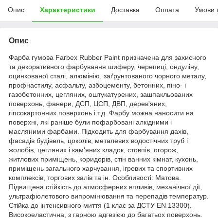
Опис
Характеристики
Доставка
Оплата
Умови 
Опис
Фарба гумова Farbex Rubber Paint призначена для захисного
та декоративного фарбування шиферу, черепиці, ондуліну,
оцинкованої сталі, алюмінію, заґрунтованого чорного металу,
профнастилу, асфальту, азбоцементу, бетонних, піно- і
газобетонних, цегляних, оштукатурених, зашпакльованих
поверхонь, фанери, ДСП, ЦСП, ДВП, дерев'яних,
гіпсокартонних поверхонь і т.д. Фарбу можна наносити на
поверхні, які раніше були пофарбовані алкідними і
масляними фарбами. Підходить для фарбування дахів,
фасадів будівель, цоколів, металевих водостічних труб і
жолобів, цегляних і кам'яних кладок, стовпів, огорож,
житлових приміщень, коридорів, стін ванних кімнат, кухонь,
приміщень загального харчування, ігрових та спортивних
комплексів, торгових залів та ін. Особливості: Матова.
Підвищена стійкість до атмосферних впливів, механічної дії,
ультрафіолетового випромінювання та перепадів температур.
Стійка до інтенсивного миття (1 клас за ДСТУ EN 13300).
Високоеластична, з гарною адгезією до багатьох поверхонь.