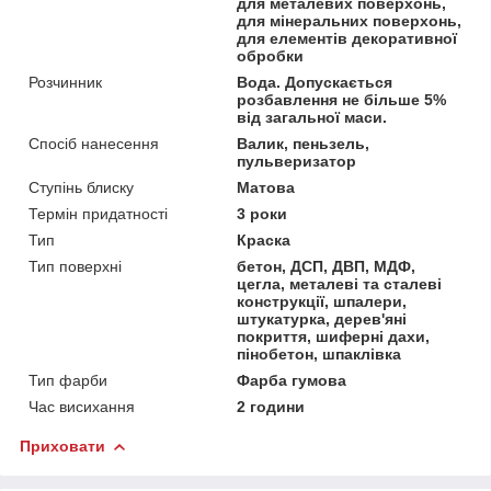
для металевих поверхонь,
для мінеральних поверхонь,
для елементів декоративної
обробки
Розчинник
Вода. Допускається
розбавлення не більше 5%
від загальної маси.
Спосіб нанесення
Валик, пеньзель,
пульверизатор
Ступінь блиску
Матова
Термін придатності
3 роки
Тип
Краска
Тип поверхні
бетон, ДСП, ДВП, МДФ,
цегла, металеві та сталеві
конструкції, шпалери,
штукатурка, дерев'яні
покриття, шиферні дахи,
пінобетон, шпаклівка
Тип фарби
Фарба гумова
Час висихання
2 години
Приховати