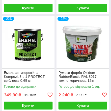
Купити
Купити
–22%
–22%
Емаль антикорозійна
Гумова фарба Oxidom
Kompozit 3 в 1 PROTECT
RubberElastic RAL 8017
срібляста 0.65 кг
темно-коричнева 12кг
Готово до відправки
Готово до відправки 1 од.
349,90
2 240
₴
₴
449,90 ₴
2 871 ₴
Купити
Купити