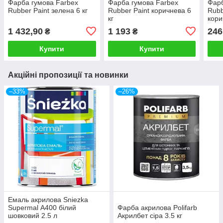
Фарба гумова Farbex
Фарба гумова Farbex
Фарб
Rubber Paint зелена 6 кг
Rubber Paint коричнева 6
Rubb
кг
кори
1 432,90
1 193
246
₴
₴
Купити
Купити
Акційні пропозиції та новинки
–33%
–26%
Емаль акрилова Sniezka
Supermal А400 білий
Фарба акрилова Polifarb
шовковий 2.5 л
Акрилбет сіра 3.5 кг