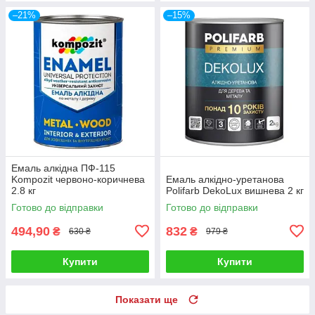
–21%
–15%
Емаль алкідна ПФ-115
Kompozit червоно-коричнева
Емаль алкідно-уретанова
2.8 кг
Polifarb DekoLux вишнева 2 кг
Готово до відправки
Готово до відправки
494,90
832
₴
₴
630 ₴
979 ₴
Купити
Купити
Показати ще