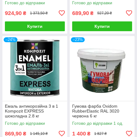
Готово до відправки
Готово до відправки
924,90
689,90
₴
₴
1 373,50 ₴
927,20 ₴
Купити
Купити
–24%
–23%
Емаль антикорозійна 3 в 1
Гумова фарба Oxidom
Kompozit EXPRESS
RubberElastic RAL 3020
шоколадна 2.8 кг
червона 6 кг
Готово до відправки
Готово до відправки 1 од.
869,90
1 400
₴
₴
1 145,10 ₴
1 827 ₴