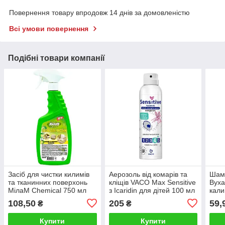
Повернення товару впродовж 14 днів за домовленістю
Всі умови повернення
Подібні товари компанії
Засіб для чистки килимів
Аерозоль від комарів та
Шам
та тканинних поверхонь
кліщів VACO Max Sensitive
Вуха
МілаМ Сhemical 750 мл
з Icaridin для дітей 100 мл
кали
спрей
голо
108,50
205
59,
₴
₴
Купити
Купити