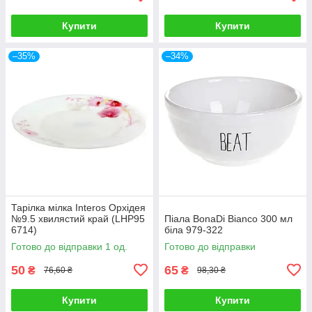
Купити
Купити
–35%
–34%
Тарілка мілка Interos Орхідея
№9.5 хвилястий край (LHP95
Піала BonaDi Bianco 300 мл
6714)
біла 979-322
Готово до відправки 1 од.
Готово до відправки
50
65
₴
₴
76,60 ₴
98,30 ₴
Купити
Купити