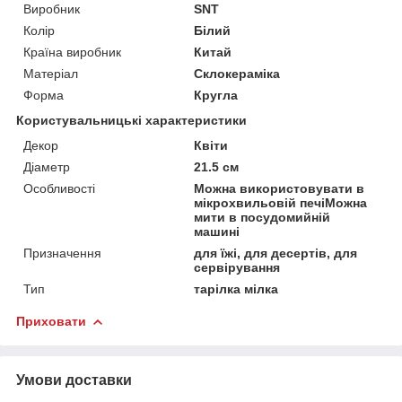
Виробник
SNT
Колір
Білий
Країна виробник
Китай
Матеріал
Склокераміка
Форма
Кругла
Користувальницькі характеристики
Декор
Квіти
Діаметр
21.5 см
Особливості
Можна використовувати в
мікрохвильовій печіМожна
мити в посудомийній
машині
Призначення
для їжі, для десертів, для
сервірування
Тип
тарілка мілка
Приховати
Умови доставки