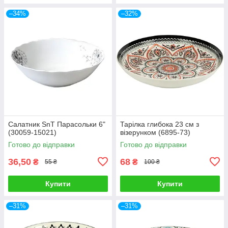
–34%
–32%
Салатник SnT Парасольки 6"
Тарілка глибока 23 см з
(30059-15021)
візерунком (6895-73)
Готово до відправки
Готово до відправки
36,50
68
₴
₴
55 ₴
100 ₴
Купити
Купити
–31%
–31%