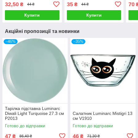
32,50
35
70
₴
₴
44 ₴
44 ₴
Купити
Купити
Акційні пропозиції та новинки
–46%
–35%
Тарілка підставна Luminarc
Diwali Light Turquoise 27.3 см
Салатник Luminarc Mistigri 13
P2013
см V1910
Готово до відправки
Готово до відправки
47
46
₴
₴
86,40 ₴
71,30 ₴