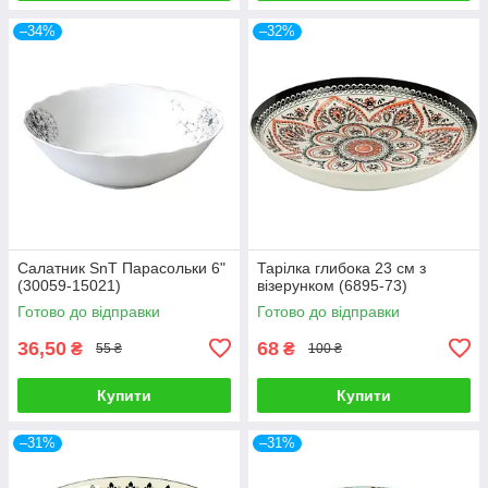
–34%
–32%
Салатник SnT Парасольки 6"
Тарілка глибока 23 см з
(30059-15021)
візерунком (6895-73)
Готово до відправки
Готово до відправки
36,50
68
₴
₴
55 ₴
100 ₴
Купити
Купити
–31%
–31%