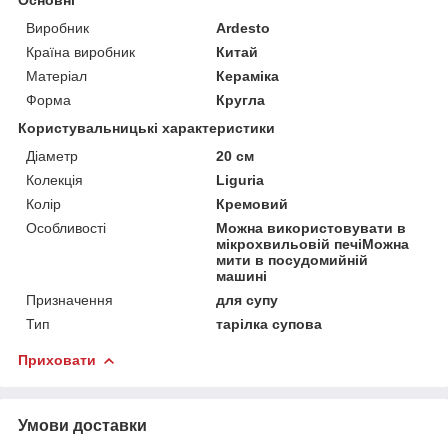
Виробник
Ardesto
Країна виробник
Китай
Матеріал
Кераміка
Форма
Кругла
Користувальницькі характеристики
Діаметр
20 см
Колекція
Liguria
Колір
Кремовий
Особливості
Можна використовувати в
мікрохвильовій печіМожна
мити в посудомийній
машині
Призначення
для супу
Тип
тарілка супова
Приховати
Умови доставки