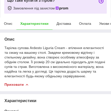
Що таке купити з Пром?
Замовлення під захистом
Опис
Характеристики
Доставка
Оплата
Умови 
Опис
Тарілка супова Ardesto Liguria Cream - втілення елегантності
та смаку на вашому столі. Завдяки кремовому відтінку і
стильному дизайну, вона створює особливу атмосферу за
обіднім столом. Її розмір 20 см ідеально підходить для подачі
супів та страв. Виготовлена з високоякісного матеріалу, вона
надійна та легка у догляді. Ця тарілка додасть шарму та
елегантності будь-якому обідньому сервіруванню.
Приховати
Характеристики
Основні