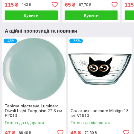
115
65
115
₴
₴
143 ₴
87,70 ₴
Купити
Купити
Акційні пропозиції та новинки
–46%
–35%
Тарілка підставна Luminarc
Diwali Light Turquoise 27.3 см
Салатник Luminarc Mistigri 13
P2013
см V1910
Готово до відправки
Готово до відправки
47
46
₴
₴
86,40 ₴
71,30 ₴