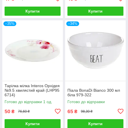
Купити
Купити
–35%
–34%
Тарілка мілка Interos Орхідея
№9.5 хвилястий край (LHP95
Піала BonaDi Bianco 300 мл
6714)
біла 979-322
Готово до відправки 1 од.
Готово до відправки
50
65
₴
₴
76,60 ₴
98,30 ₴
Купити
Купити