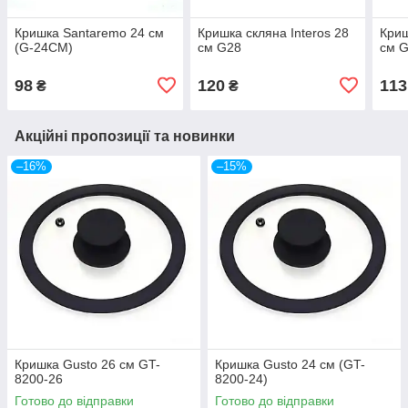
Кришка Santaremo 24 см
Кришка скляна Interos 28
Криш
(G-24CM)
см G28
см 
98
120
113
₴
₴
Акційні пропозиції та новинки
–16%
–15%
Кришка Gusto 26 см GT-
Кришка Gusto 24 см (GT-
8200-26
8200-24)
Готово до відправки
Готово до відправки