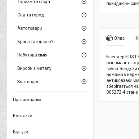
Туризм та спорт
покидаючи сайт
Сад та город
Автотовари
Опис
Краса та здоров'я
Побутова хімія
Блендер FIRST-
різноманітні ст
Вироби з металу
соуси. Завдяки 
ножами з нержав
антиковзаючим 
Зоотоварі
зберігається на
005272-4 стане 
Про компанію
Контакти
Відгуки