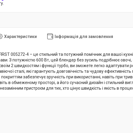
у.
Характеристики
Інформація для замовлення
FIRST 005272-4 – це стильний та потужний помічник для вашої кухн
рави. З потужністю 600 Вт, цей блендер без зусиль подрібнює овочі, 
своїм 2 швидкостям і функції турбо, ви зможете легко адаптувати 
іючої сталі, які гарантують довговічність та чудову ефективність п
покриттям забезпечує зручність при використанні, навіть при трив
віть в обмеженому просторі, а його сучасний дизайн і стильний виг
незамінним пристроєм для тих, хто цінує швидкість і якість в процес