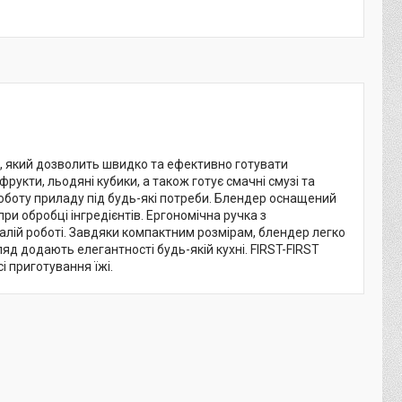
і, який дозволить швидко та ефективно готувати
фрукти, льодяні кубики, а також готує смачні смузі та
роботу приладу під будь-які потреби. Блендер оснащений
ри обробці інгредієнтів. Ергономічна ручка з
алій роботі. Завдяки компактним розмірам, блендер легко
ляд додають елегантності будь-якій кухні. FIRST-FIRST
і приготування їжі.