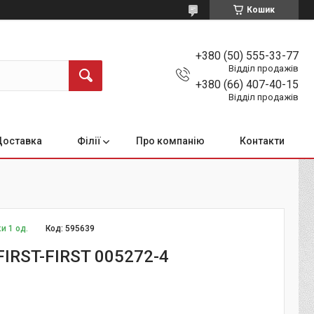
Кошик
+380 (50) 555-33-77
Відділ продажів
+380 (66) 407-40-15
Відділ продажів
Доставка
Філії
Про компанію
Контакти
и 1 од.
Код:
595639
FIRST-FIRST 005272-4