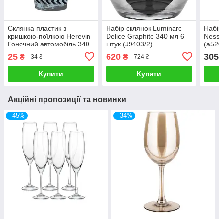
Склянка пластик з
Набір склянок Luminarc
Набі
кришкою-поїлкою Herevin
Delice Graphite 340 мл 6
Ness
Гоночний автомобіль 340
штук (J9403/2)
(а52
мл (161916-010)
25
620
305
₴
₴
34 ₴
724 ₴
Купити
Купити
Акційні пропозиції та новинки
–45%
–34%