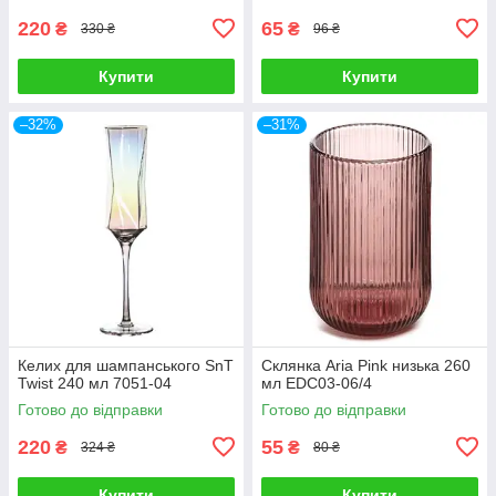
220
65
₴
₴
330 ₴
96 ₴
Купити
Купити
–32%
–31%
Келих для шампанського SnT
Склянка Aria Pink низька 260
Twist 240 мл 7051-04
мл EDC03-06/4
Готово до відправки
Готово до відправки
220
55
₴
₴
324 ₴
80 ₴
Купити
Купити