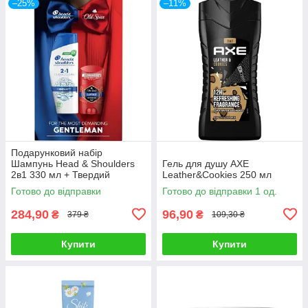
–25%
–11%
Подарунковий набір
Шампунь Head & Shoulders
Гель для душу AXE
2в1 330 мл + Твердий
Leather&Cookies 250 мл
дезодорант Old Spice Captain
Готово до відправки
Готово до відправки 1 од.
50 мл
284,90
96,90
₴
₴
379 ₴
109,30 ₴
Купити
Купити