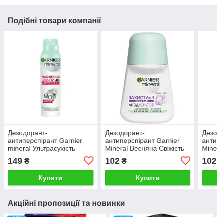
Подібні товари компанії
Дезодорант-
Дезодорант-
Дезо
антиперспірант Garnier
антиперспірант Garnier
анти
mineral Ультрасухість
Mineral Весняна Свіжість
Mine
інтенсивний захист 150 мл
50 мл
Свіж
149
102
102
₴
₴
Купити
Купити
Акційні пропозиції та новинки