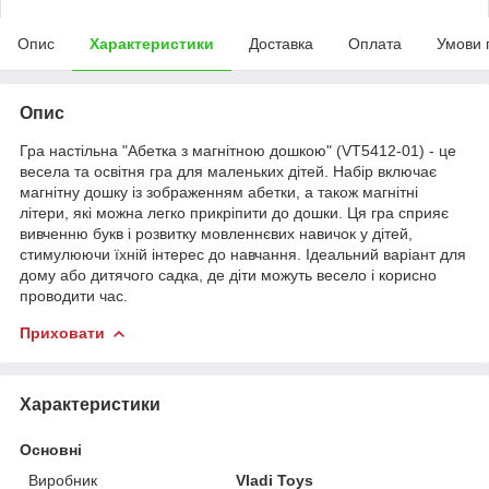
Опис
Характеристики
Доставка
Оплата
Умови 
Опис
Гра настільна "Абетка з магнітною дошкою" (VT5412-01) - це
весела та освітня гра для маленьких дітей. Набір включає
магнітну дошку із зображенням абетки, а також магнітні
літери, які можна легко прикріпити до дошки. Ця гра сприяє
вивченню букв і розвитку мовленнєвих навичок у дітей,
стимулюючи їхній інтерес до навчання. Ідеальний варіант для
дому або дитячого садка, де діти можуть весело і корисно
проводити час.
Приховати
Характеристики
Основні
Виробник
Vladi Toys