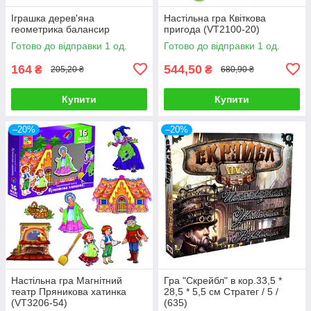
Іграшка дерев'яна
Настільна гра Квіткова
геометрика балансир
пригода (VT2100-20)
Готово до відправки 1 од.
Готово до відправки 1 од.
164
544,50
₴
₴
205,20 ₴
680,90 ₴
Купити
Купити
–20%
–20%
Настільна гра Магнітний
Гра "Скрейбл" в кор.33,5 *
театр Пряникова хатинка
28,5 * 5,5 см Стратег / 5 /
(VT3206-54)
(635)