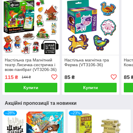
Настільна гра Магнітний
Настільна магнітна гра
Наст
театр Лисичка-сестричка і
Ферма (VT3106-36)
Кома
вовк-панібрат (VT3206-36)
115
85
85
₴
₴
144 ₴
Купити
Купити
Акційні пропозиції та новинки
–28%
–23%