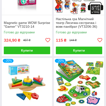
Настільна гра Магнітний
Magnetic game WOW Surprise
театр Лисичка-сестричка і
"Gamer" VT3210-14
вовк-панібрат (VT3206-36)
Готово до відправки
Готово до відправки
324,90
115
₴
₴
407 ₴
144 ₴
Купити
Купити
–20%
–20%