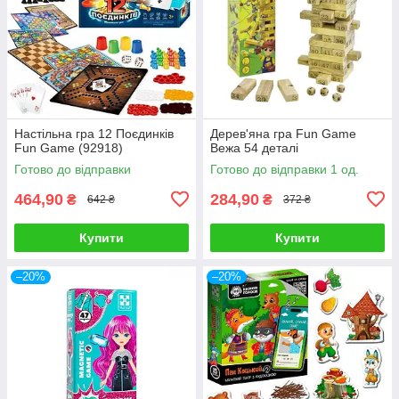
Настільна гра 12 Поєдинків
Дерев'яна гра Fun Game
Fun Game (92918)
Вежа 54 деталі
Готово до відправки
Готово до відправки 1 од.
464,90
284,90
₴
₴
642 ₴
372 ₴
Купити
Купити
–20%
–20%