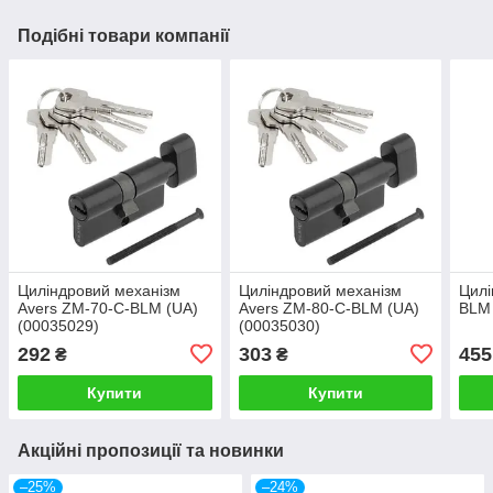
Подібні товари компанії
Циліндровий механізм
Циліндровий механізм
Цилі
Avers ZM-70-C-BLM (UA)
Avers ZM-80-C-BLM (UA)
BLM 
(00035029)
(00035030)
292
303
455
₴
₴
Купити
Купити
Акційні пропозиції та новинки
–25%
–24%