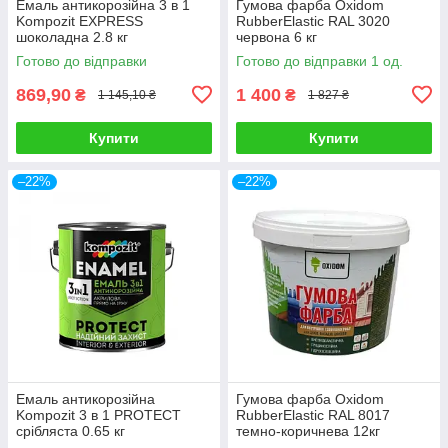
Емаль антикорозійна 3 в 1
Гумова фарба Oxidom
Kompozit EXPRESS
RubberElastic RAL 3020
шоколадна 2.8 кг
червона 6 кг
Готово до відправки
Готово до відправки 1 од.
869,90
1 400
₴
₴
1 145,10 ₴
1 827 ₴
Купити
Купити
–22%
–22%
Емаль антикорозійна
Гумова фарба Oxidom
Kompozit 3 в 1 PROTECT
RubberElastic RAL 8017
срібляста 0.65 кг
темно-коричнева 12кг