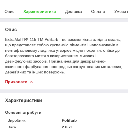
Опис
Характеристики
Доставка
Оплата
Умови 
Опис
ExtraMal ПФ-115 ТМ Polifarb - це високоякісна алкідна емаль,
що представляє собою суспензію пігментів і наповнювачів в
пентафталевому лаку, яка утворює міцне покриття, стійке до
багаторазового миття з використанням миючих і
дезінфікуючих засобів. Призначена для декоративно-
захисного фарбування попередньо загрунтованих металевих,
дерев'яних та інших поверхонь.
Приховати
Характеристики
Основні атрибути
Виробник
Polifarb
Вага
2.8 кг