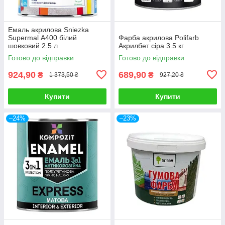
Емаль акрилова Sniezka
Supermal А400 білий
Фарба акрилова Polifarb
шовковий 2.5 л
Акрилбет сіра 3.5 кг
Готово до відправки
Готово до відправки
924,90
689,90
₴
₴
1 373,50 ₴
927,20 ₴
Купити
Купити
–24%
–23%