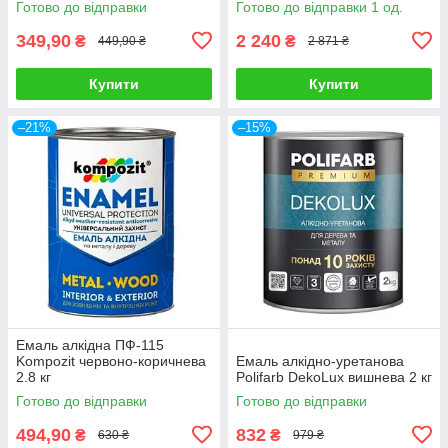
Готово до відправки
Готово до відправки 1 од.
349,90
2 240
₴
₴
449,90 ₴
2 871 ₴
Купити
Купити
–21%
–15%
Емаль алкідна ПФ-115
Kompozit червоно-коричнева
Емаль алкідно-уретанова
2.8 кг
Polifarb DekoLux вишнева 2 кг
Готово до відправки
Готово до відправки
494,90
832
₴
₴
630 ₴
979 ₴