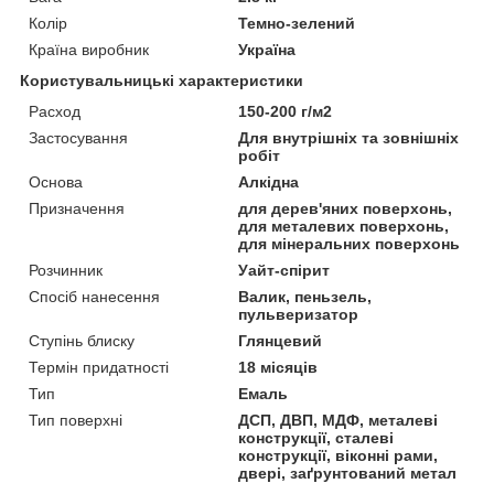
Колір
Темно-зелений
Країна виробник
Україна
Користувальницькі характеристики
Расход
150-200 г/м2
Застосування
Для внутрішніх та зовнішніх
робіт
Основа
Алкідна
Призначення
для дерев'яних поверхонь,
для металевих поверхонь,
для мінеральних поверхонь
Розчинник
Уайт-спірит
Спосіб нанесення
Валик, пеньзель,
пульверизатор
Ступінь блиску
Глянцевий
Термін придатності
18 місяців
Тип
Емаль
Тип поверхні
ДСП, ДВП, МДФ, металеві
конструкції, сталеві
конструкції, віконні рами,
двері, заґрунтований метал