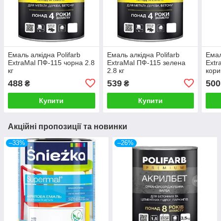
Емаль алкідна Polifarb
Емаль алкідна Polifarb
Емал
ExtraMal ПФ-115 чорна 2.8
ExtraMal ПФ-115 зелена
Extr
кг
2.8 кг
кори
488
539
500
₴
₴
Купити
Купити
Акційні пропозиції та новинки
–33%
–26%