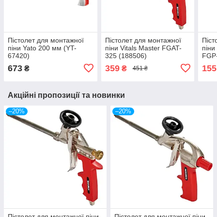
Пістолет для монтажної
Пістолет для монтажної
Піст
піни Yato 200 мм (YT-
піни Vitals Master FGAT-
піни
67420)
325 (188506)
FGP-
673
359
155
₴
₴
451 ₴
Акційні пропозиції та новинки
–20%
–20%
Пістолет для монтажної піни
Пістолет для монтажної піни