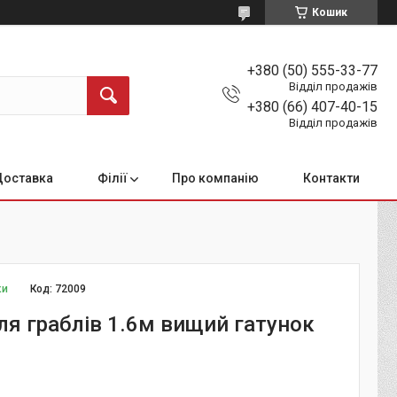
Кошик
+380 (50) 555-33-77
Відділ продажів
+380 (66) 407-40-15
Відділ продажів
Доставка
Філії
Про компанію
Контакти
ки
Код:
72009
ля граблів 1.6м вищий гатунок