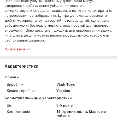
який розвиває уяву та творчість у дітей. Вони можуть
створювати своїх власних унікальних монстрів,
використовуючи спеціальні маркери, а потім легко витирати їх
і створювати нові зображення. Ця гра допомагає розвивати
дрібну моторику, уяву та творчий потенціал дітей, одночасно
забезпечуючи безмежну кількість можливостей для творчого
вираження. Вона ідеально підходить для використання вдома
чи в школі, де діти можуть весело проводити час, створюючи
свої унікальні шедеври.
Приховати
Характеристики
Основні
Виробник
Vladi Toys
Країна виробник
Україна
Користувальницькі характеристики
Вік
3-5 років
Комплектація
16 ігрових полів, Маркер з
губкою