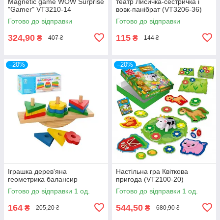
Magnetic game WOW Surprise
театр Лисичка-сестричка і
"Gamer" VT3210-14
вовк-панібрат (VT3206-36)
Готово до відправки
Готово до відправки
324,90
115
₴
₴
407 ₴
144 ₴
–20%
–20%
Іграшка дерев'яна
Настільна гра Квіткова
геометрика балансир
пригода (VT2100-20)
Готово до відправки 1 од.
Готово до відправки 1 од.
164
544,50
₴
₴
205,20 ₴
680,90 ₴