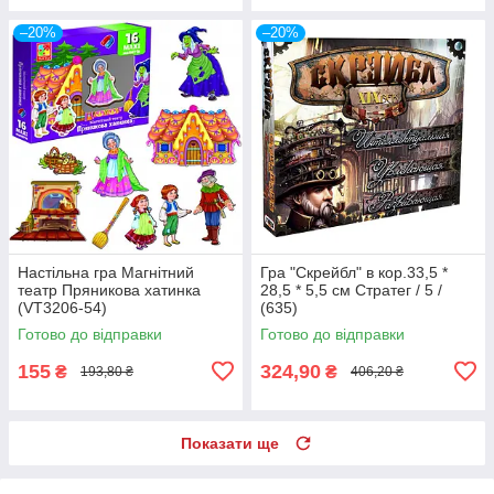
–20%
–20%
Настільна гра Магнітний
Гра "Скрейбл" в кор.33,5 *
театр Пряникова хатинка
28,5 * 5,5 см Стратег / 5 /
(VT3206-54)
(635)
Готово до відправки
Готово до відправки
155
324,90
₴
₴
193,80 ₴
406,20 ₴
Показати ще