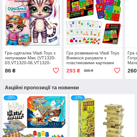
Гра-одягалка Vladi Toys з
Гра розвиваюча Vladi Toys
Гра 
липучками Мікс (VT1320-
Вчимося рахувати з
Готу
03,VT1320-06,VT1320-
пластиковими картками
Мате
01,VT1320-02,VT1320-5)
(укр) (VT1302-29)
86
293
260
₴
₴
366 ₴
Акційні пропозиції та новинки
–28%
–23%