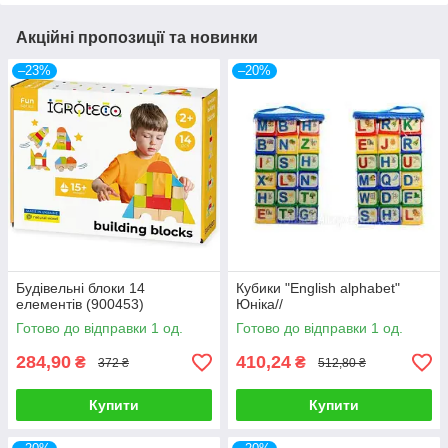
Акційні пропозиції та новинки
–23%
–20%
Будівельні блоки 14
Кубики "English alphabet"
елементів (900453)
Юніка//
Готово до відправки 1 од.
Готово до відправки 1 од.
284,90
410,24
₴
₴
372 ₴
512,80 ₴
Купити
Купити