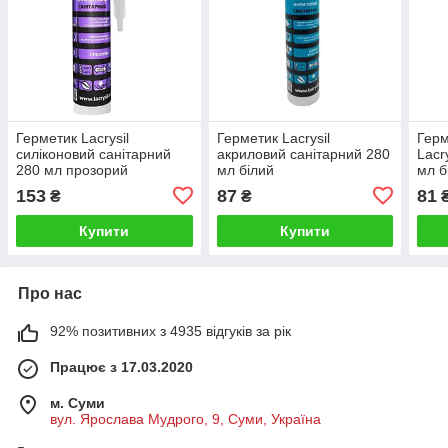
Герметик Lacrysil
Герметик Lacrysil
Герм
силіконовий санітарний
акриловий санітарний 280
Lacr
280 мл прозорий
мл білий
мл б
153
87
81
₴
₴
Купити
Купити
Про нас
92% позитивних з 4935 відгуків за рік
Працює з 17.03.2020
м. Суми
вул. Ярослава Мудрого, 9, Суми, Україна