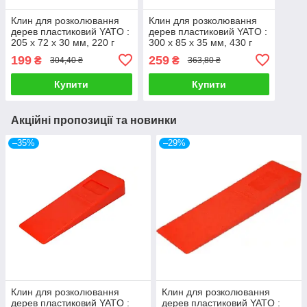
Клин для розколювання
Клин для розколювання
дерев пластиковий YATO :
дерев пластиковий YATO :
205 x 72 x 30 мм, 220 г
300 x 85 x 35 мм, 430 г
(YT-79882)
(YT-79880)
199
259
₴
₴
304,40 ₴
363,80 ₴
Купити
Купити
Акційні пропозиції та новинки
–35%
–29%
Клин для розколювання
Клин для розколювання
дерев пластиковий YATO :
дерев пластиковий YATO :