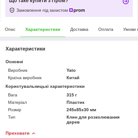
Що таке купити з Пром?
Замовлення під захистом
Опис
Характеристики
Доставка
Оплата
Умови 
Характеристики
Основні
Виробник
Yato
Країна виробник
Китай
Користувальницькі характеристики
Вага
315 г
Матеріал
Пластик
Розмір
245х85х30 мм
Тип
Клин для розколювання
дерев
Приховати