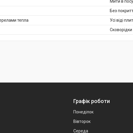
Мити в пос
Без покрит
жерелами тепла
Усі віді пли
Сковорідки
Графік роботи
Понеділок
Вівторок
Середа