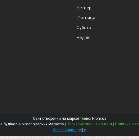
Четвер
Пʼятниця
Субота
Неділя
Сайт створений на маркетплейсі
Prom.ua
Віста - мережа будівельно-господарчих маркетів |
Поскаржитися на контент
|
Політика кон
Select Language
▼