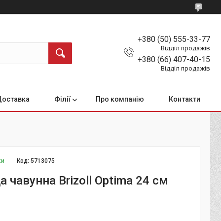
+380 (50) 555-33-77
Відділ продажів
+380 (66) 407-40-15
Відділ продажів
Доставка
Філії
Про компанію
Контакти
ки
Код:
5713075
 чавунна Brizoll Optima 24 см