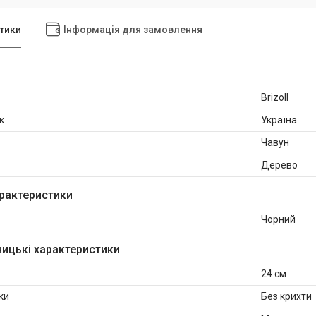
тики
Інформація для замовлення
Brizoll
к
Україна
Чавун
Дерево
рактеристики
Чорний
ицькі характеристики
24 см
ки
Без крихти