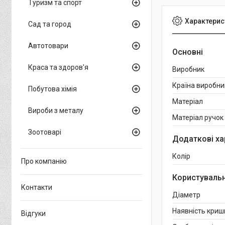
Туризм та спорт
Характерис
Сад та город
Автотовари
Основні
Краса та здоров'я
Виробник
Країна виробни
Побутова хімія
Матеріал
Вироби з металу
Матеріал ручок
Зоотоварі
Додаткові ха
Колір
Про компанію
Користувальн
Контакти
Діаметр
Наявність криш
Відгуки