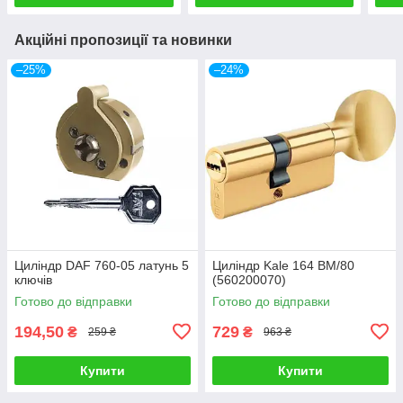
Акційні пропозиції та новинки
–25%
–24%
Циліндр DAF 760-05 латунь 5
Циліндр Kale 164 BM/80
ключів
(560200070)
Готово до відправки
Готово до відправки
194,50
729
₴
₴
259 ₴
963 ₴
Купити
Купити