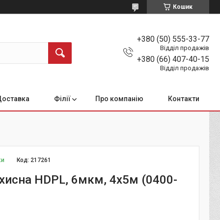
Кошик
+380 (50) 555-33-77
Відділ продажів
+380 (66) 407-40-15
Відділ продажів
Доставка
Філії
Про компанію
Контакти
ки
Код:
217261
ахисна HDPL, 6мкм, 4х5м (0400-