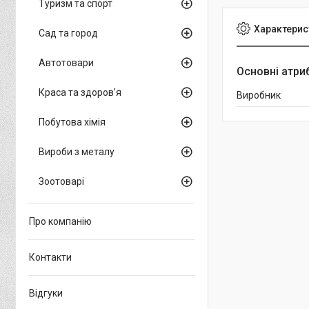
Туризм та спорт
Характерис
Сад та город
Автотовари
Основні атри
Краса та здоров'я
Виробник
Побутова хімія
Вироби з металу
Зоотоварі
Про компанію
Контакти
Відгуки