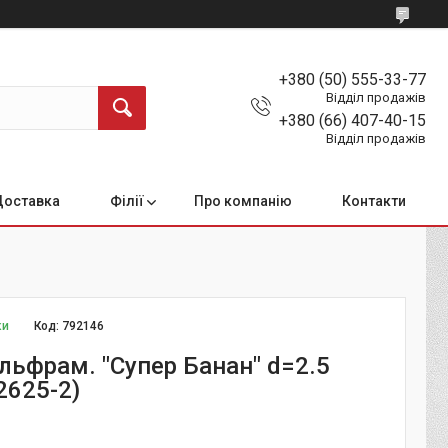
+380 (50) 555-33-77
Відділ продажів
+380 (66) 407-40-15
Відділ продажів
Доставка
Філії
Про компанію
Контакти
ки
Код:
792146
льфрам. "Супер Банан" d=2.5
2625-2)