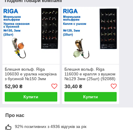
Подібні товари компанії
Блешня вольф. Riga
Блешня вольф. Riga
106030 e уралка наскрізна
116030 e крапля з вушком
з бусиной №150 3мм
№129 3мм (25шт) (92088)
(25шт) (92483)
52,90
30,40
₴
₴
Купити
Купити
Про нас
92% позитивних з 4936 відгуків за рік