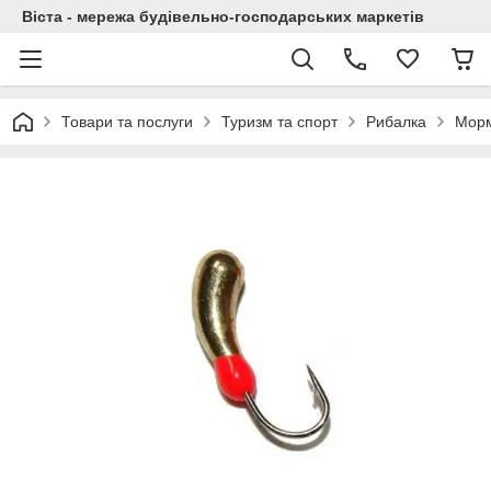
Віста - мережа будівельно-господарських маркетів
Товари та послуги
Туризм та спорт
Рибалка
Мор